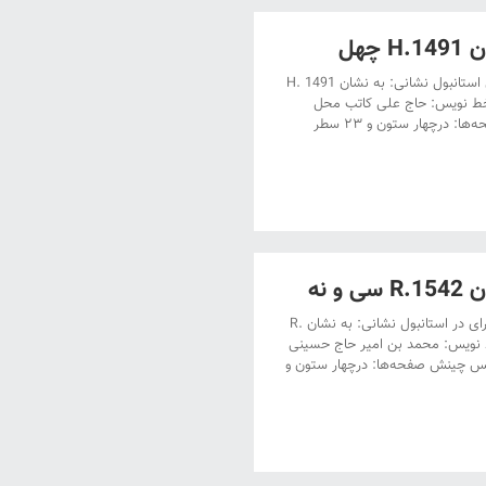
هل
دستنویس کتابخانۀ طوپقاپوسرای استانبول عنوان: دستنویس کتابخانۀ طوپقاپوسرای استانبول نشانی: به نشان H. 1491
ی الاول ۹۰۱ هجری قمری‌ – پنجم فوریۀ ۱۴۹۶ میلادی خط نویس: حاج علی کاتب محل
نگارش: نامعلوم تعداد صفحات: ۶۵۵ برگ، تعداد نگاره ها: ۴۵‌ مجلس‌ چینش صفحه‎‌ها: درچهار ستون و ۲۳ سطر
 نه
دستنویس کتابخانۀ طوپقاپوسرای در استانبول عنوان: دستنویس کتابخانۀ طوپقاپوسرای در استانبول نشانی: به نشان R.
 ۹۰۰ هجری قمری‌ – ششم آوریل ۱۴۹۵ میلادی خط نویس: محمد بن امیر حاج حسینی
گارش: نا‌معلوم تعداد صفحات: ۶۴۹ برگ، تعداد نگاره ها: ۴۴‌ مجلس‌ چینش صفحه‌ها: درچهار ستون و