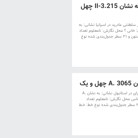
دستنویس کتابخانه قصر سلطنتی مادرید در اسپانیا به نشان II-3.215 چهل
لطنتی مادرید در اسپانیا نشانی: به
 قمری‌ – ۱۴۹۵ تا ۱۴۹۶ میلادی خط نویس: خانی ؟ محل نگارش: نامعلوم تعداد
صفحات: بدون شماره صفحه تعداد نگاره ها: ۷۳‌ مجلس‌ چینش صفحه‌ها: درچهارستون و ۲۱ سطر جدول‌بندی شده نوع
 یک
دستنویس کتابخانۀ طوپقاپوسرای در استانبول عنوان: دستنویس کتابخانۀ طوپقاپوسرای در استانبول نشانی: به نشان A.
۱۴۹۶ میلادی ؟ خط نویس: ناشناس محل نگارش: نامعلوم تعداد
صفحات: ۵۷۶ برگ، تعداد نگاره ها: ۵۷‌ مجلس‌ چینش صفحه‌ها: درچهارستون و ۲۷ سطر جدول‌بندی شده نوع خط: خـط