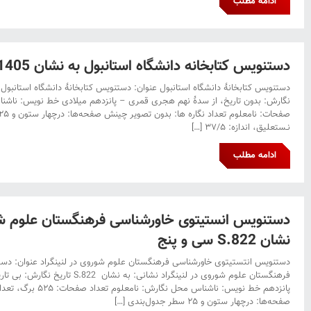
ادامه مطلب
دستنویس کتابخانه دانشگاه استانبول به نشان Fy.1405 سی و شش
نگارش: بدون تاریخ، از سدۀ نهم هجری قمری – پانزدهم میلادی خط نویس: ناشنا
نـستعلیق، اندازه: ۳۷/۵ […]
ادامه مطلب
دستنویس انستیتوی خاورشناسی فرهنگستان علوم شور
نشان S.822 سی و پنج
دستنویس انتستیتوی خاورشناسی فرهنگستان علوم شوروی در لنینگراد عنوان: دس
فرهنگستان علوم شوروی در لنینگراد نشانی: 
صفحه‌ها: درچهار ستون و ۲۵ سطر جدول‌بندی […]