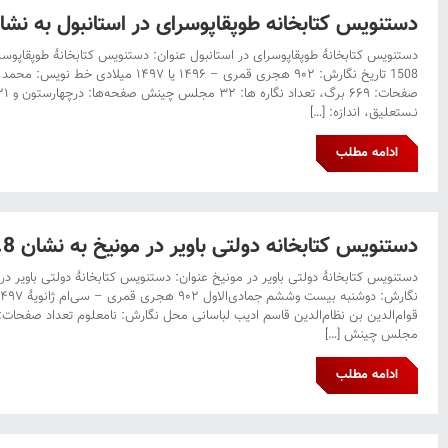
دستنویس کتابخانه طوپقاپوسرای در استانبول به نشان H.1508 چهل و چ
1508 تاریخ نگارش: ۹۰۲ هجری قمری‌ – ۱۴۹۶ یا
نـستعلیق، اندازه: […]
ادامه مطلب
دستنویس کتابخانه دولتی باویر در مونیخ به نشان Pers.8 چهل و سه
مجلس‌ چینش […]
ادامه مطلب