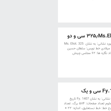
دستنویس کتابخانۀ بادلیان در آکسفورد عنوان: دستنویس کتابخانۀ بادلیان در آکسفورد نشانی: به نشان Ms. Eliot. 325
تاریخ نگارش: چهارشنبه چهاردهم رمضان ۸۹۹ هجری قمری‌ – هجدهم ژوئن ۱۴۹۴ میلادی خط نویس: سلطان حسین
بن سلطان علی بن اصلانشاه محل نگارش: نامعلوم تعداد صفحات: ۶۲۷ برگ، تعداد نگاره ها: ۶۲ مجلس‌ چینش
دستنویس کتابخانۀ دانشگاه استانبول عنوان: دستنویس کتابخانۀ دانشگاه استانبول نشانی: به نشان Fy. 1407 تاریخ
نگارش: ۸۹۵ هجری قمری‌ – ۱۴۹۰ میلادی خط نویس: حسین ؟ محل نگارش: نامعلوم تعداد صفحات: ۵۸۴ برگ، تعداد
نگاره ها: ۴۰ مجلس‌ چینش صفحه‌ها: درچهار ستون و ۲۳ سطر جدول‌بندی شده نوع خط: خـط نـستعلیق، اندازه: ۲۲ ×