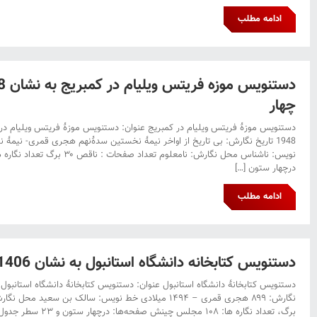
ادامه مطلب
چهار
1948 تاریخ نگارش: بی تاریخ از اواخر نیمۀ نخستین سدۀ‌نهم هجری قمری- نیم
درچهار ستون […]
ادامه مطلب
دستنویس کتابخانه دانشگاه استانبول به نشان Fy.1406 سی و سه
برگ، تعداد نگاره ها: ۱۰۸ 