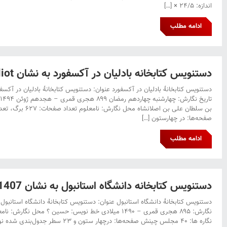
اندازه: ۲۴/۵ × […]
ادامه مطلب
دستنویس کتابخانه بادلیان در آکسفورد به نشان ۳۲۵٫Ms.Eliot سی و دو
صفحه‌ها: در چهارستون […]
ادامه مطلب
دستنویس کتابخانه دانشگاه استانبول به نشان Fy.1407 سی و یک