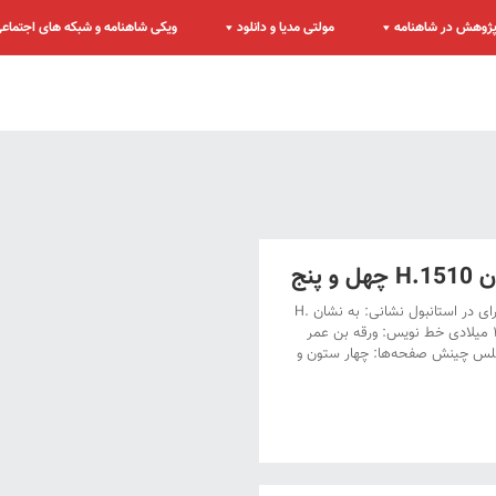
ژوهش در شاهنامه
مولتی مدیا و دانلود
ویکی شاهنامه و شبکه های اجتماع
پنج
دستنویس کتابخانۀ طوپقاپوسرای در استانبول عنوان: دستنویس کتابخانۀ طوپقاپوسرای در استانبول نشانی: به نشان H.
1510 تاریخ نگارش: پنجم دوالحجۀ ۹۰۳ هجری قمری‌ – بیست و پنجم ژوییۀ ۱۴۹۸ میلادی خط نویس: ورقه بن عمر
ل نگارش: نامعلوم تعداد صفحات: ۴۹۸ برگ، تعداد نگاره ها: ۲۵‌ مجلس‌ چینش صفحه‌ها: چهار ستون و