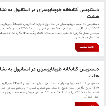
هشت
1507 تاریخ نگارش: ربیع الثانی ۹۰۰ هج
۲۵ سطر جدول‎بندی […]
ادامه مطلب
هفت
1549 تاریخ نگارش: بدون تاریخ، از سدۀ نهم هجری قمری – پانزدهم میلادی خ
خط: خـط […]