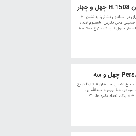
هار
دستنویس کتابخانۀ طوپقاپوسرای در استانبول عنوان: دستنویس کتابخانۀ طوپقاپوسرای در استانبول نشانی: به نشان H.
 ۱۴۹۷ میلادی خط نویس: محمد حسینی محل نگارش: نامعلوم تعداد
صفحات: ۶۶۹ برگ، تعداد نگاره ها: ۳۲ مجلس‌ چینش صفحه‌ها: درچهارستون و ۲۱ سطر جدول‌بندی شده نوع خط: خـط
دستنویس کتابخانۀ دولتی باویر در مونیخ عنوان: دستنویس کتابخانۀ دولتی باویر در مونیخ نشانی: به نشان Pers. 8 تاریخ
نگارش: دوشنبه بیست وششم جمادی‌الاول ۹۰۲ هجری قمری‌ – سی‌ام ژانویۀ ۱۴۹۷ میلادی خط نویس: حمدالله بن
قوام‌الدین بن نظام‌الدین قاسم ادیب لباسانی محل نگارش: نامعلوم تعداد صفحات: ۵۰۷ برگ، تعداد نگاره ها: ۷۲