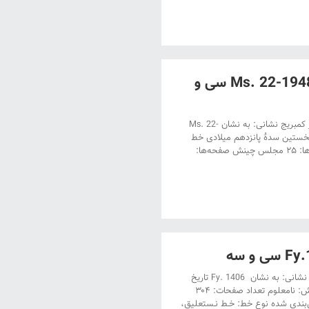
دستنویس موزه فریتس ویلیام در کمبریج به نشان Ms. 22-1948 سی و
دستنویس موزۀ فریتس ویلیام در کمبریج عنوان: دستنویس موزۀ فریتس ویلیام در کمبریج نشانی: به نشان Ms. 22-
ۀ نخستین سدۀ پانزدهم میلادی خط
نویس: ناشناس محل نگارش: نامعلوم تعداد صفحات : ناقص ۳۰ برگ تعداد نگاره ها: ۲۵ مجلس‌ چینش صفحه‌ها:
دستنویس کتابخانۀ دانشگاه استانبول عنوان: دستنویس کتابخانۀ دانشگاه استانبول نشانی: به نشان Fy. 1406 تاریخ
نگارش: ۸۹۹ هجری قمری‌ – ۱۴۹۴ میلادی خط نویس: سالک بن سعید محل نگارش: نامعلوم تعداد صفحات: ۳۰۴
مجلس‌ چینش صفحه‌ها: درچهار ستون و ۲۳ سطر جدول‌بندی شده نوع خط: خـط نـستعلیق،