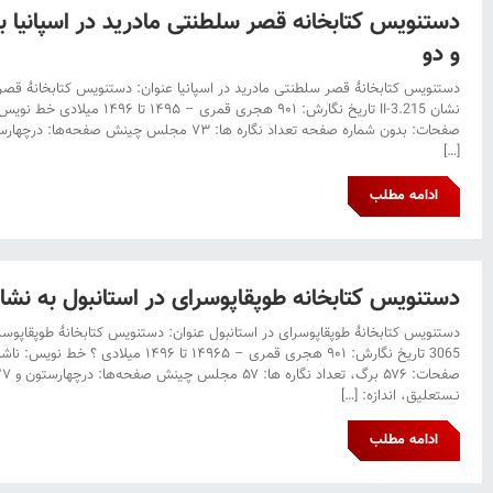
و دو
دستنویس کتابخانۀ قصر سلطنتی مادرید در اسپانیا عنوان: دستنویس کتابخانۀ قصر س
نشان II-3.215 تاریخ نگارش: ۹۰۱ هجری
[…]
ادامه مطلب
دستنویس کتابخانه طوپقاپوسرای در استانبول به نشان A. 3065 چهل و
3065 تاریخ نگارش: ۹۰۱ هجری قمری‌ – ۱۴۹۶۵ تا 
نـستعلیق، اندازه: […]
ادامه مطلب