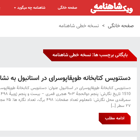
صفحه خانگی
شاهنامه چه میگوید
پ
صفحه خانگی
>
نسخه خطی شاهنامه
بایگانی برچسب ها: نسخه خطی شاهنامه
دستنویس کتابخانه طوپقاپوسرای در استانبول به نشان H.1510 چهل و 
سمرقندی مح
۲۷ سطر […]
ادامه مطلب