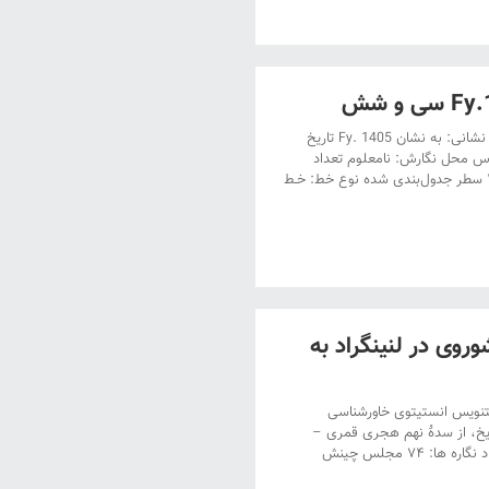
دستنویس کتابخانۀ دانشگاه استانبول عنوان: دستنویس کتابخانۀ دانشگاه استانبول نشانی: به نشان Fy. 1405 تاریخ
س محل نگارش: نامعلوم تعداد
صفحات: نامعلوم تعداد نگاره ها: بدون تصویر چینش صفحه‌ها: درچهار ستون و ۲۵ سطر جدول‌بندی شده نوع خط: خـط
وی در لنینگراد به
تنویس انستیتوی خاورشناسی
به نشان S.822 تاریخ نگارش: بی تاریخ، از سدۀ نهم هجری قمری –
پانزدهم خط نویس: ناشناس محل نگارش: نامعلوم تعداد صفحات: ۵۲۵ برگ، تعداد نگاره ها: ۷۴‌ مجلس‌ چینش