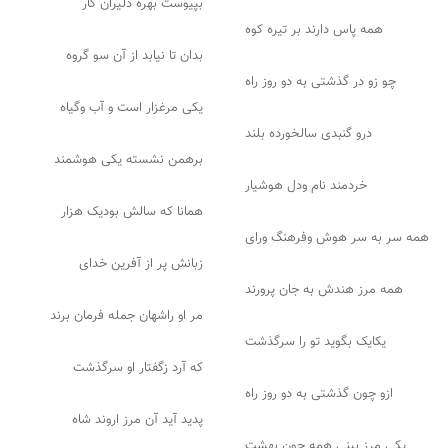
بپیوست بهره دلیران کار
همه پاس دارند بر تیره کوه
بدان تا نیابد از آن سو گروه
چو زو در گذشتی به دو روز راه
یکی مرغزار است و آب وگیاه
درو گنبدی سالخورده بلند
برهمن نشسته یکی هوشمند
خردمند نام ودل هوشیار
همانا که سالش بودیک هزار
همه سر به سر هوش وفرهنگ ورای
زبانش پر از آفرین خدای
همه مرز هندش به جان پرورند
مر او راشهان جمله فرمان برند
یکایک بگوید تو را سرگذشت
که آرد زگفتار او سرگذشت
ازو چون گذشتی به دو روز راه
پدید آید آن مرز اروند شاه
یکی مرز بینی همه چون بهشت