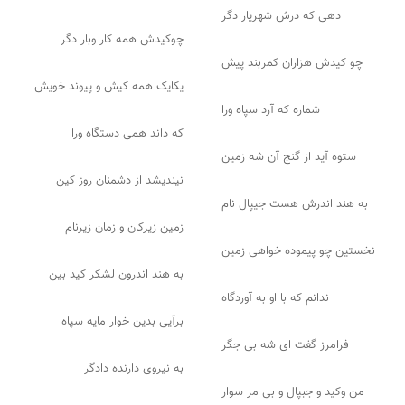
دهی که درش شهریار دگر
چوکیدش همه کار وبار دگر
چو کیدش هزاران کمربند پیش
یکایک همه کیش و پیوند خویش
شماره که آرد سپاه ورا
که داند همی دستگاه ورا
ستوه آید از گنج آن شه زمین
نیندیشد از دشمنان روز کین
به هند اندرش هست جیپال نام
زمین زیرکان و زمان زیرنام
نخستین چو پیموده خواهی زمین
به هند اندرون لشکر کید بین
ندانم که با او به آوردگاه
برآیی بدین خوار مایه سپاه
فرامرز گفت ای شه بی جگر
به نیروی دارنده دادگر
من وکید و جبپال و بی مر سوار