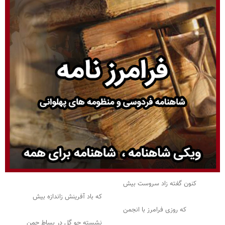
کنون گفته زاد سروست بیش
که باد آفرینش زاندازه بیش
که روزی فرامرز با انجمن
نشسته چو گل در بساط چمن