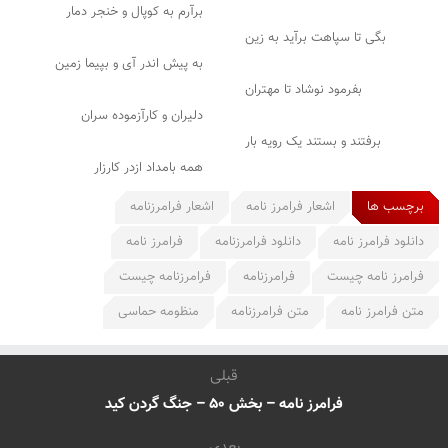
برآرم به کوپال و خنجر دمار
بگی تا سپاهت برآید به زین
به پیش اندر آی و بپیما زمین
بفرمود نوشاد تا مهتران
دلیران و کارآزموده سران
برفتند و بستند یک رویه بار
همه بامداد ازدر کارزار
برچسب ها
اشعار فرامرز نامه
اشعار فرامرزنامه
دانلود فرامرز نامه
دانلود فرامرزنامه
فرامرز نامه
فرامرز نامه چیست
فرامرزنامه
فرامرزنامه چیست
متن فرامرز نامه
متن فرامرزنامه
منظومه حماسی
قبلی
فرامرز نامه – بخش ۵۰ – جنگ گردن کید
بعدی