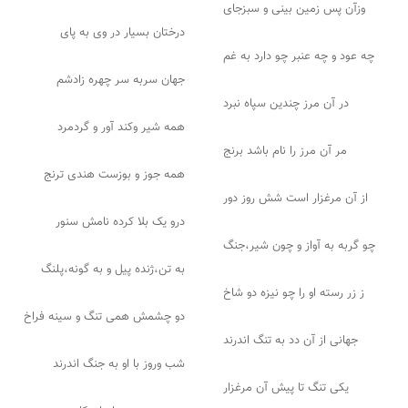
وزآن پس زمین بینی و سبزجای
درختان بسیار در وی به پای
چه عود و چه عنبر چو دارد به غم
جهان سربه سر چهره زادشم
در آن مرز چندین سپاه نبرد
همه شیر وکند آور و گردمرد
مر آن مرز را نام باشد برنج
همه جوز و بوزست هندی ترنج
از آن مرغزار است شش روز دور
درو یک بلا کرده نامش سنور
چو گربه به آواز و چون شیر،جنگ
به تن،ژنده پیل و به گونه،پلنگ
ز زر رسته او را چو نیزه دو شاخ
دو چشمش همی تنگ و سینه فراخ
جهانی از آن دد به تنگ اندرند
شب وروز با او به جنگ اندرند
یکی تنگ تا پیش آن مرغزار