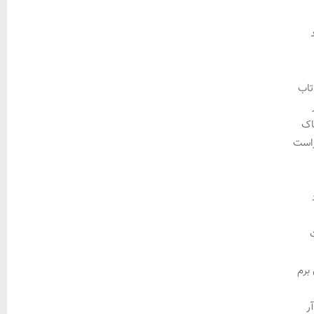
تاب
اک
راست
ت
برم
ر