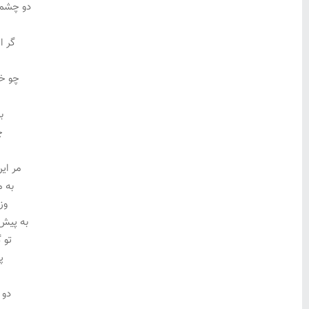
دو چشمش
گر ا
چو خو
ب
چ
مر این
به م
وز
به پیش
تو 
پ
دو 