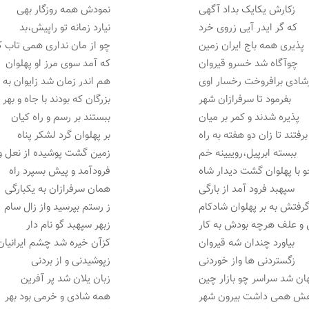
زکارش یکایک بداد آگهی
نمودش همه روزگار بهی
که گر ایدر آیی زروی خرد
نیارد زمانه تو راپیش،بد
پذیری همه باج ایران زمین
چو از مان نداری همی تاب 
چوآگاه شد خسرو قیروان
که آمد سوی مرز او پهلوان
شادی برافروخت رخسار اوی
هم اندر زمان شد زایوان به 
بفرمود تا سرفرازان شهر
بزرگان که بودند با جاه و بهر
پذیره شدند و کمر بر میان
ببستند بر رسم و راه کیان
برفتند تا زان دو هفته به راه
بر پهلوان گرد لشکر پناه
ببسته ابرپیل،روییینه خم
زمین گشت پوشیده از نعل 
 با پهلوان گشت دیدار شاه
فرودآمد و پیش بسپرد راه
سپهبد فرود آمد از بارگی
همان سرفرازان به یکبارگی
رفتش به بر پهلوان شادکام
ز رستم بپرسید واز زال سام
 و علف هرچه بودش به کار
زبهر سپهبد گو نام دار
بیاورد چندان شه قیروان
کزآن خیره شد چشم ایرانیان
زگستردنی ها واز خوردنی
زپوشیدنی و از بردنی
ان شد سراسر چو بازار چین
زبان یلان شد پر آفرین
هش همی داشت بیرون شهر
همه شادی و خرمی بود بهر