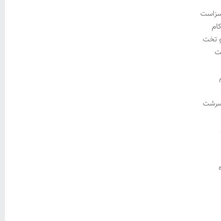
سزاست
ام
و تخت
ت
سرشت