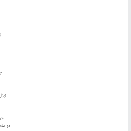
ز
چو
گ
زنزل
جه
دو ما