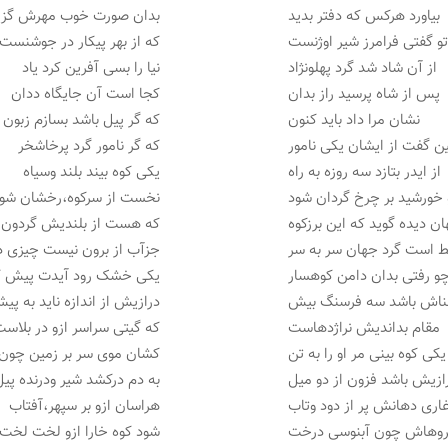
بیاورد هرکس که دفتر بدید
بدان صورت خوب مهرش گزی
و گفتی فرامرز شیر اوژنست
که از بهر پیکار در جوشنست
از آن شاد شد گرد پهلونژاد
نیا را بسی آفرین کرد یاد
پس از شاه پرسید راز بدان
کجا است آن جایگاه ددان
نشان مرا داد باید کنون
که گر پیل باشد بسازم زبون
ن گفت از ایشان یکی نامور
که گر نامور گرد پرخاشخر
از ایدر بتازد سه روزه به راه
یکی کوه بیند بلند وسیاه
خورشید بر چرخ گردان شود
نخست از سرکوه،رخشان شو
ن دیده گوید که این برزکوه
که هست از بلندیش گردون 
 است گرد جهان سر به سر
جزآب از برون نیست چیزی 
و رفتی بدان دامن کوهسار
یکی خشک رود آیدت پیش ک
ناش باشد سه فرسنگ بیش
درازیش از اندازه ناید به پی
مقام بداندیش نراژدهاست
که گیتی سراسر ازو در بلاس
یکی کوه بینی مر او را به تن
کشان موی سر بر زمین چون
ازیش باشد فزون از دو میل
به دم درکشد شیر ودرنده پیل
اری دهانش پر از دود وتاب
هراسان ازو بر سپهر،آفتاب
وهاش چون آبنوسی درخت
شود کوه خارا ازو لخت لخت