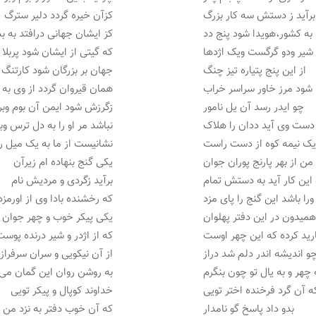
برآید ز دستش سه کار بزرگ
کزآن خیره گردد دلیر سترگ
به کشور،هویدا شود پنج دد
کز ایشان جهانی درافتد به بد
 شیر ودو گرگست ویک اژدها
که گیتی از ایشان شود پربلا
از این پنج پتیاره تیز چنگ
جهان بر بزرگان شود کارتنگ
شود مرز خاور سراسر خراب
همان قیروان گردد از وی به 
چو ایدر رسد آن یل نامور
زگرزش شود ایمن آن بوم وبر
دست وی آید ددان را هلاک
نباشد مر او را به دل ترس وب
یک نیمه کوه از دست راست
نشانیست از ما به یک میل 
من از بهر پارنج پوران جوان
یکی گنج بنهاده ام زیرآن
این کار آید به دستش تمام
برآید زگردی و مردیش نام
ورا باشد این گنج را پای مزد
که رخشنده بادا وی از اورمزد
میدون در این دفتر پهلوان
یکی پیکر خوب و چهر جوان
رید کرده که این چهر اوست
که از اژدر و شیر درنده پوس
و اندیشه اندر دلم شد دراز
از آن نیکویی و سران سرفراز
 چهر و به یال تو چون بنگرم
به روشن روان این گمان می 
ه آن گرد فرخنده اختر تویی
خداوند کوپال و پیکر تویی
بدو داد پاسخ گو نامدار
که آن خوب دفتر به نزد من آ