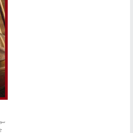
چ
سوی
چو