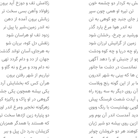
 به کردار دو چشمه خون
زکامش تف و دوزخ آید برون
تن تیره او همی چون سپر
زفولاد وآهن بسی سخت تر
ز جای جنبد چو کوهی به تن
زبانش برون آمده از دهن
نه اندر هوا مرغ یارد گذر
نه اندر زمین،شیر یا پیل نر
رشید بر چرخ، رخشان شود
زدود تف او هراسان شود
زمین از گرانیش لرزان شود
زتفش دل کوه، بریان شو
راو چه دریا و چه کوه ودشت
به هرجای،آسان تواند گذش
و از جنبش او را دهد آگهی
جهان از دد و دام گردد تهی
نماندست در دشت ما جانور
نه دام ودد و مرغ و نه گاو و 
 ها که بینی به شهر اندرون
نیاریم از شهر رفتن برون
ا بر از این گونه رنج وبلاست
هرآن کس که بخشایش آرد 
آن روی دیگر به سه روزه راه
یکی بیشه همچون یکی جشن
 آیدت شصت فرسنگ پیش
گروهی در او پاک و پاکیزه 
گویی بهشتیست با رنگ وبوی
زهرگونه نخجیر ومرغ اندر او
دید آمدست اندر آن بوم وبر
دو پتیاره زین اژدها سخت تر
ازین روی بیشه دو شیر ژیان
که هستند با همدگر همزبان
کوهند هر دو خروشان چوابر
کزیشان بدرد دل پیل و ببر