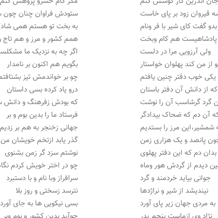
جان اندرین کار کوشش کنم
مگر کام خسرو پژوهش کنم
ه قیروان زود بر پای خاست
ستودش فراوان چنان چون 
بدو گفت کای شیر با فر ونام
به بخت تو هستم همی شادک
پادشاهیست هم کام وبخت
همم کشور و مرز و هم تاج 
ولی آرزویی مرا در دلست
اگر چه به نزدیک ما مشکلس
 از من کند پهلوان خواستار
بگویم هم اکنون بر نامدار
یکی خوب دفتر چنین یافتم
چو بر خواندمش تیز بشتافتم
که از دانش آن دفتر باستان
درو یاد کرده بسی داستان
ن گرد گرشاسب آن را نوشت
که بودش زفرهنگ و دانش 
ه آن دم که ضحاک بیدادگر
فرستاد ما را بدین بوم و بر
 شمشیر،این مرز را بستدیم
جهانی زخنجر به هم بر زدیم
ون پانصد و یک هزاری زمن
گذر یابد ازتخم خویشان من
بدان دم که این دفتر پهلوی
نوشتم سزد گر زمن بشنوی
ن دیدم از گردش هور وماه
چو در اختر خویش کردم نگاه
جوانی بیاید خردمند و گرد
سرافراز وبا نام و با دستبرد
نیندیشد از شیر و نراژدها
نترسد زسختی و روز بلا
به مردی جهان زیر پای آورد
بسی نیکویی ها به جای آورد
نژاد وی ازماست پنجم پدر
چوآید بدین کشور و بوم وبر