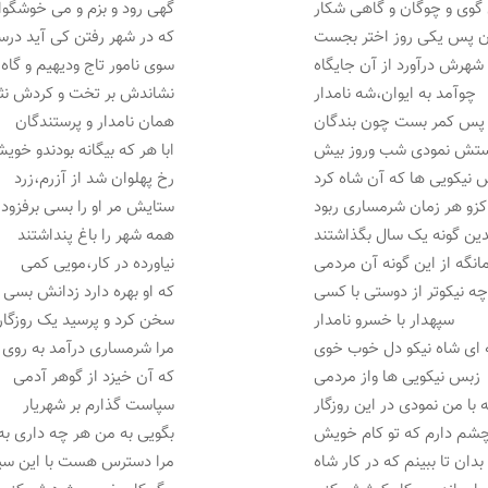
گوی و چوگان و گاهی شکار
گهی رود و بزم و می خوشگوا
ن پس یکی روز اختر بجست
که در شهر رفتن کی آید در
 شهرش درآورد از آن جایگاه
سوی نامور تاج ودیهیم و گاه
چوآمد به ایوان،شه نامدار
نشاندش بر تخت و کردش نثا
 پس کمر بست چون بندگان
همان نامدار و پرستندگان
ستش نمودی شب وروز بیش
ابا هر که بیگانه بودندو خوی
 نیکویی ها که آن شاه کرد
رخ پهلوان شد از آزرم،زرد
کزو هر زمان شرمساری ربود
ستایش مر او را بسی برفزود
دین گونه یک سال بگذاشتند
همه شهر را باغ پنداشتند
انگه از این گونه آن مردمی
نیاورده در کار،مویی کمی
ه نیکوتر از دوستی با کسی
که او بهره دارد زدانش بسی
سپهدار با خسرو نامدار
سخن کرد و پرسید یک روزگار
 ای شاه نیکو دل خوب خوی
مرا شرمساری درآمد به روی
زبس نیکویی ها واز مردمی
که آن خیزد از گوهر آدمی
 با من نمودی در این روزگار
سپاست گذارم بر شهریار
شم دارم که تو کام خویش
بگویی به من هر چه داری ب
بدان تا ببینم که در کار شاه
مرا دسترس هست با این سپ