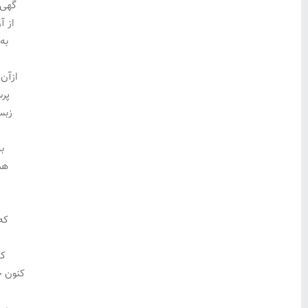
گهی 
از آ
به
ازآن
پر
زبس
ب
هم
چ
که
که
کنون چ