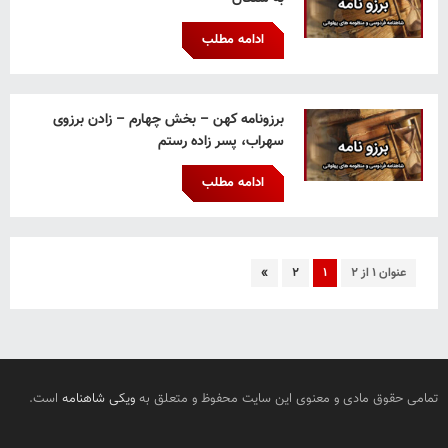
ادامه مطلب
برزونامه کهن – بخش چهارم – زادن برزوی
سهراب، پسر زاده رستم
ادامه مطلب
عنوان ۱ از ۲
۱
۲
»
تمامی حقوق مادی و معنوی این سایت محفوظ و متعلق به
ویکی شاهنامه
است.