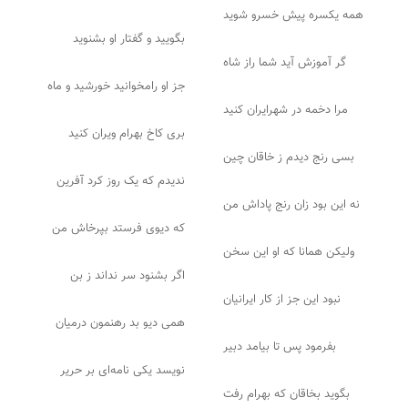
همه یکسره پیش خسرو شوید
بگویید و گفتار او بشنوید
گر آموزش آید شما راز شاه
جز او رامخوانید خورشید و ماه
مرا دخمه در شهرایران کنید
بری کاخ بهرام ویران کنید
بسی رنج دیدم ز خاقان چین
ندیدم که یک روز کرد آفرین
نه این بود زان رنج پاداش من
که دیوی فرستد بپرخاش من
ولیکن همانا که او این سخن
اگر بشنود سر نداند ز بن
نبود این جز از کار ایرانیان
همی دیو بد رهنمون درمیان
بفرمود پس تا بیامد دبیر
نویسد یکی نامه‌ای بر حریر
بگوید بخاقان که بهرام رفت