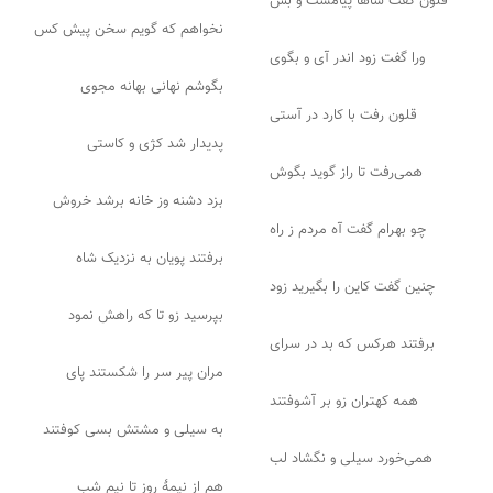
قلون گفت شاها پیامست و بس
نخواهم که گویم سخن پیش کس
ورا گفت زود اندر آی و بگوی
بگوشم نهانی بهانه مجوی
قلون رفت با کارد در آستی
پدیدار شد کژی و کاستی
همی‌رفت تا راز گوید بگوش
بزد دشنه وز خانه برشد خروش
چو بهرام گفت آه مردم ز راه
برفتند پویان به نزدیک شاه
چنین گفت کاین را بگیرید زود
بپرسید زو تا که راهش نمود
برفتند هرکس که بد در سرای
مران پیر سر را شکستند پای
همه کهتران زو بر آشوفتند
به سیلی و مشتش بسی کوفتند
همی‌خورد سیلی و نگشاد لب
هم از نیمهٔ روز تا نیم شب