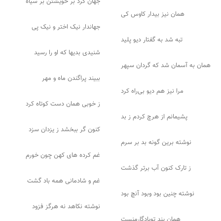
جهان کرد بر خویشتن بر سیاه
همان نیز بیدار کاوس کی
جهاندار نیک اختر و نیک پی
تبه شد به گفتار دیو پلید
شنیدی بدیها که او را رسید
همان به آسمان شد که گردان سپهر
ببیند پراگندن ماه و مهر
مرا نیز هم دیو بی‌راه کرد
ز خوبی همان دست کوتاه کرد
پشیمانم از هرچ کردم ز بد
کنون گر ببخشد ز یزدان سزد
نوشته برین گونه بد بر سرم
غم کرده های کهن چون خورم
ز تارک کنون آب برتر گذشت
غم و شادمانی همه باد گشت
نوشته چنین بود وبود آنچ بود
نوشته نکاهد نه هرگز فزود
همان پند تویادگارمنست