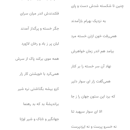
چنین تا شکسته شدش دست و پای
فکندندش اندر میان سرای
به نزدیک بهرام بازآمدند
جگر خسته و پرگداز آمدند
همی‌رفت خون ازتن خسته مرد
لبان پر ز باد و رخان لاژورد
بیامد هم اندر زمان خواهرش
همه موی برکند پاک از سرش
نهاد آن سر خسته را بر کنار
همی‌کرد با خویشتن کار زار
همی‌گفت زار ای سوار دلیر
کزو بیشه بگذاشتی نره شیر
که برد این ستون جهان را ز جا
براندیشهٔ بد که بد رهنما
الا ای سوار سپهبد تنا
جهانگیر و ناباک و شیر اوژنا
نه خسرو پرست و نه ایزدپرست