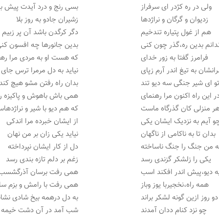
ولی در ره کژدر ای سرفراز
بسی رنج و درد آیدت پیش با
زدیوان و گرگان و نراژدها
زشیران جادو به روز بلا
هم از غول پتیاره تندخیم
دگر کرگدن باشد آن پر زبیم
دانم بدین ره،گذر چون کنی
بدین جانورها چه افسون کن
فرامرز گفتا به زور خدای
که هست او به مردی مرا ره
انشان به تیغ اندر آرم زپای
نیاید به دل مرمرا ترس جای
و ای شیر جنگی سه دیو تند
بدان راه رفتن مشو هیچ کند
ر این راه اکنون مرا رهنمای
همی باش باهوش و پاکیزه ر
هر منزلی کان گذرگاه ماست
که هم دیو با شیر و نراژدها
و آیم به نزدیک ایشان یکی
از ایشان خبرده مرا اندکی
بدان تا به ناکامی از ناگهان
نیاید یکی زان بر من نهان
 من جنگ را جنگ ناساخته
دل از کار ایشان نپرداخته
یکی را زلشکر گزندی رسد
زغم بر دلم تازه بندی رسد
 دیو،پیش اندر افکند اسب
همی رفت برسان آذرگشسب
همه راه،نخجیربا یوز وباز
همی رفت با رامش و بزم سا
و روز ازین گونه لشکر براند
به دل درهمه بیخ شادی نشان
چو نزد کنام ددان آمدند
شب آمد در آن دشت خیمه ز