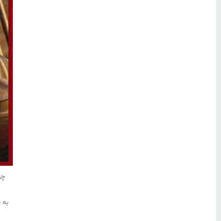
چو
به 