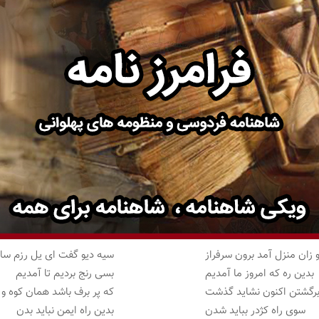
 زان منزل آمد برون سرفراز
سیه دیو گفت ای یل رزم ساز
بدین ره که امروز ما آمدیم
بسی رنج بردیم تا آمدیم
برگشتن اکنون نشاید گذشت
که پر برف باشد همان کوه 
سوی راه کژدر بباید شدن
بدین راه ایمن نباید بدن