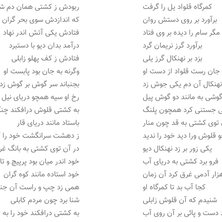
کمرگاه قلواد یل را گرفت
ربودش ز کشتی همان دم 
برآورد بر روی دستش روان
که اندازدش سوی بحر گران
مگر سام را دیده بر وی فتاد
فتادش یکی آتش اندر نهاد
برآورد گرز نریمان گرد
درآمد بدان دیو با دستبرد
بزد بر نهنکال گرز یلی
فتادش ز کف پهلو زابلی
 جان رست قلواد از دست او
وگرنه به جان بود پابست او
هنکال آن دم یکی جوش زد
بجنباند سر گوش بر گوش زد
گوشی به مانند دو گوش پیل
رخ او سیه همچو دریای نیل
 جستنی کرد همچون پلنگ
به کشتی قلوش درافکند چن
 توی کشتی به قد چون منار
باستاد مانند دریای قار
 قلوش ورا دید خود را ندید
ز دهشت سرانگشت خود را گ
یکی زور بر زد نهنکال دیو
در آن توی کشتی به بانگ غر
فرو برد کشتی به دریای آب
خود اندر میان بود پرپیچ و ت
زار آدمی غرق کرد آن زمان
خود استاده مانند کوه گران
کجا آب بد تا کمرگاه او
همی زد چپ و راست آن جن
شنیدم که آن قلوش زابلی
شنا برد چون مردم کابلی
 دست و پائی بر آن روی آب
به کشتی درافکند خود را به 