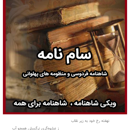
نهفته رخ خود به زیر نقاب
ز عشوه‌گری نرگسش همچو آب