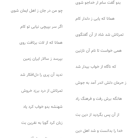
بدو گفت سام ار خداجو شوی
چو من در جان ز اهل ایمان شوی
همانا که یابی ز دلدار کام
اگر سر بپیچی نیابی تو کام
تمرتاش شد شاد از آن گفتگوی
همانا که از لات برتافت روی
همی خواست تا نام آن نازنین
بپرسد ز سالار ایران زمین
که ناگاه از خواب بیدار شد
ندید آن پری را دل‌افکار شد
ز حرمان دلش اندر آمد به جوش
تمرتاش از درد برزد خروش
هانگه برش رفت و فرهنگ راد
شهنشه بدو خواب کرد یاد
از آن پس بگردید از دین بت
زبان کرد گویا به نفرین بت
خدا را بدانست و شد اهل دین