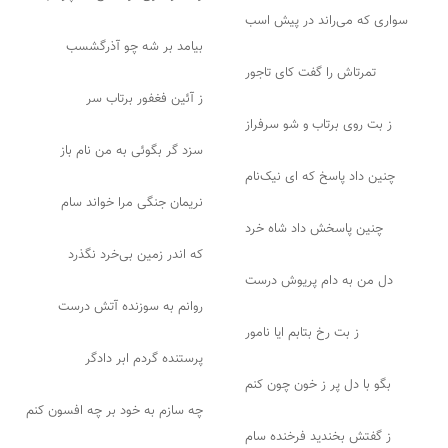
سواری که می‌راند در پیش اسب
بیامد بر شه چو آذرگشسب
تمرتاش را گفت کای تاجور
ز آئین فغفور برتاب سر
ز بت روی برتاب و شو سرفراز
سزد گر بگوئی به من نام باز
چنین داد پاسخ که ای نیک‌نام
نریمان جنگی مرا خواند سام
چنین پاسخش داد شاه خرد
که اندر زمین بی‌خرد نگذرد
دل من به دام پریوش درست
روانم به سوزنده آتش درست
ز بت رخ بتابم ایا نامور
پرستنده گردم ابر دادگر
بگو با دل پر ز خون چون کنم
چه سازم به خود بر چه افسون کنم
ز گفتش بخندید فرخنده سام