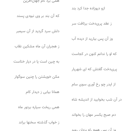
همی برد نام جهان‌آفرین
ازو دیوزاده جدا کرد بند
که آن بند بر وی نبودی پسند
ز عقد پری‌دخت برتافت سر
دلش سرد گردید از آن سیمبر
وز آن پس ببارید از دیده آب
ز هجران آن ماه مشکین نقاب
که او را ندانم کنون در کجاست
به چین است یا در دیار ختاست
پری‌دخت گفتش که ای شهریار
مکن خویشتن را چنین سوگوار
از ایدر چو رخ آوری سوی سام
همانا بیابی ز دیدار کام
در آن شب بخوابید از اندیشه شاه
همی ریخت سیاره بردور ماه
دم صبح یکسر مهان را بخواند
ز خواب گذشته سخنها براند
وز آن پس همه راه یزدان روید