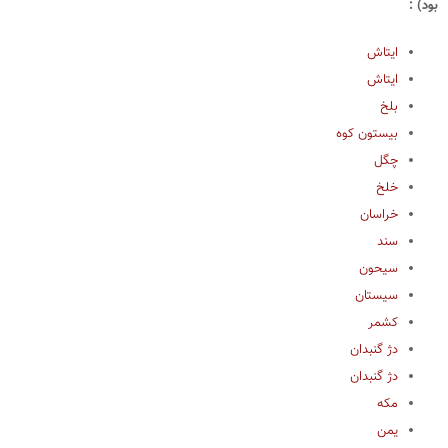
بود) :
ایتاش
ایتاش
بلخ
بیستون کوه
چگل
خلخ
خراسان
سند
سیحون
سیستان
کشمر
دژ گنبدان
دژ گنبدان
مکه
یمن