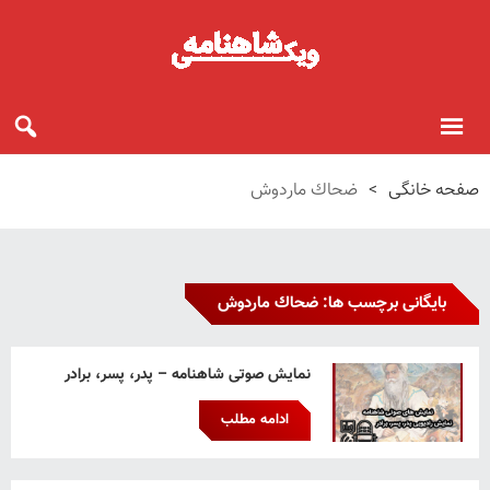
صفحه خانگی
>
ضحاك ماردوش
بایگانی برچسب ها: ضحاك ماردوش
نمایش صوتی شاهنامه – پدر، پسر، برادر
ادامه مطلب