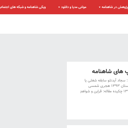
ژوهش در شاهنامه
مولتی مدیا و دانلود
ویکی شاهنامه و شبکه های اجتماع
پ های شاهنامه
 سجاد آیدنلو سابقه شغلی یا
تحصیلی نویسنده: دانشیار زبان و ادبیات فارسی دانشگاه پیام نور تاریخ نگارش: زمستان ۱۳۹۳ هجری شمسی
منبع: دوفصلنامۀ فرهنگ و ادبیات عامه، سال سوم، شمارۀ پنج، بهار و تابستان ۱۳۹۴ چکیده مقاله: قراین و شواهدِ