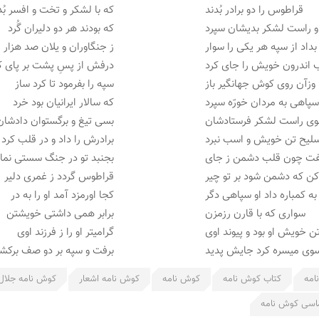
قراطوس را دو برادر بُدند
که با لشکر و تخت و افسر بُد
 راست لشکر بدیشان سپرد
که بودند هر دو دلیران گُرد
بداد از سپه هر یکی را سوار
ز جنگاوران و یلان صد هزار
 اندرون خویش را جای کرد
درفش از پسِ پشت بر پای ک
وزآن روی کوش جهانگیر باز
سپه را بفرمود تا کرد ساز
پاهی به مردان خورّه سپرد
که سالار ایرانیان بود خرد
ی راست لشکر فرستادشان
بسی تیغ و برگستوان دادشان
لیح تن خویش و اسب نبرد
برادرش را داد و در قلب کرد
فت چون قلب دشمن ز جای
بجنبد تو در جنگ سستی نما
ن که دشمن شود بر تو چیر
قراطوس گردد ز غمری دلیر
به کمباره داد او سپاهی دگر
کجا اورمزد آمد او را به در
سواری که با قارن رزمزن
برابر همی داشتی خویشتن
تن خویش او بود و پیوند اوی
گرامیتر او را ز فرزند اوی
وی میسره کرد جایش پدید
برفت و سپه بر دو صف برکش
امه
کتاب کوش نامه
کوش نامه
کوش نامه اشعار
کوش نامه جلال
اسی کوش نامه