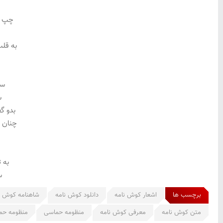
چپ و
به قلب
س
سو
س
بدو گ
چنان ک
به 
س
برچسب ها
اشعار کوش نامه
دانلود کوش نامه
شاهنامه کوش ن
متن کوش نامه
معرفی کوش نامه
منظومه حماسی
منظومه حم