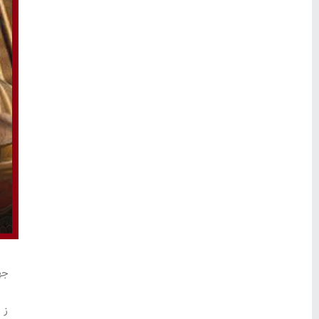
جه
ز 