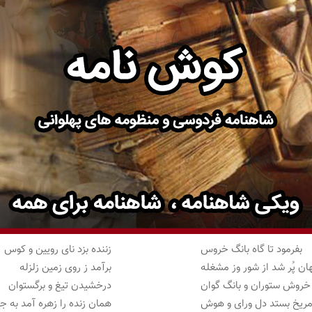
بفرمود تا گاه بانگ خروس
زننده بزد نای رویین و کوس
ان پُر شد از شور وز مشغله
برآمد ز روی زمین زلزله
خروش ستوران و بانگ گوان
درخشیدن تیغ و برگستوان
مریخ بستد دل ورای و هوش
همان زنده را زهره آمد به 