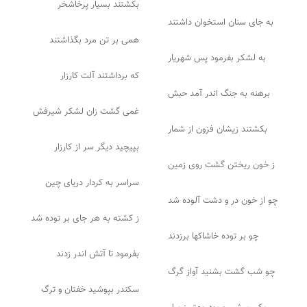
بکشتند بسیار پرخاشخر
به جای سنان استخوان داشتند
همی بر تن مرد بگذاشتند
به لشکر بفرمود پس شهریار
که برداشتند آلت کارزار
برهنه به جنگ اندر آمد حبش
غمی گشت زان لشکر شیرفش
بکشتند زیشان فزون از شمار
بپیچید دیگر سر از کارزار
ز خون ریختن گشت روی زمین
سراسر به کردار دریای چین
چو از خون در و دشت آلوده شد
ز کشته به هر جای بر توده شد
چو بر توده خاشاکها برزدند
بفرمود تا آتش اندر زدند
چو شب گشت بشنید آواز گرگ
سکندر بپوشید خفتان و ترگ