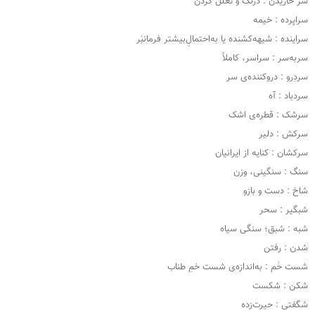
سر خاریدن : درنگ و تعلل کردن
سراپرده : خیمه
سراینده : شیهه‌کشنده یا به‌احتمالِ‌بیشتر فرمانبَر
سربه‌سر : سراسر، کاملاً
سردِرو : دروکننده‌ی سر
سردباد : آه
سرشک : قطره‌ی اشک
سرکش : دلیر
سرکشان : کنایه از ایرانیان
سنگ : سنگینی، وزن
شاخ : دست و بازو
شبگیر : سحر
شبه : شبق؛ سنگی سیاه
شدن : رفتن
شست خَم : به‌اندازه‌ی شست خمِ طناب
شکن : شکست
شگفتی : حیرت‌زده