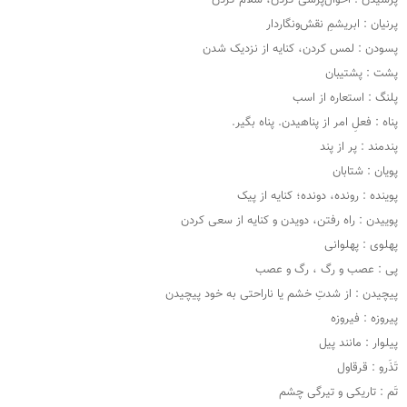
پرسیدن : احوال‌پرسی کردن، سلام کردن
پرنیان : ابریشمِ نقش‌ونگاردار
پسودن : لمس کردن، کنایه از نزدیک شدن
پشت : پشتیبان
پلنگ : استعاره از اسب
پناه : فعلِ امر از پناهیدن. پناه بگیر.
پندمند : پر از پند
پویان : شتابان
پوینده : رونده، دونده؛ کنایه از پیک
پوییدن : راه رفتن، دویدن و کنایه از سعی کردن
پهلوی : پهلوانی
پی : عصب و رگ ، رگ و عصب
پیچیدن : از شدتِ خشم یا ناراحتی به خود پیچیدن
پیروزه : فیروزه
پیلوار : مانند پیل
تَذَرو : قرقاول
تَم : تاریکی و تیرگی چشم