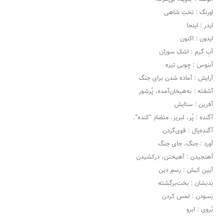
اورنگ : تختِ شاهی
ایدر : اینجا
ایدون : اکنون
آبِ گرم : اشکِ سوزان
آبنوس : چوبی تیره
آرایش : آماده شدن برای جنگ
آشفته : به‌هیجان‌آمده، پُرشور
آفرین : ستایش
آگنده : پُر، لبریز. متضادِ “کنده”.
آگنده‌یال : قوی‌گردن
آورد : جنگ، جای جنگ
آهنجیدن : آهیختن، درکشیدن
آیینِ کیش : رسمِ دین
بَدنِشان : بخت‌برگشته
بَسودن : لمس کردن
بُروی : ابرو