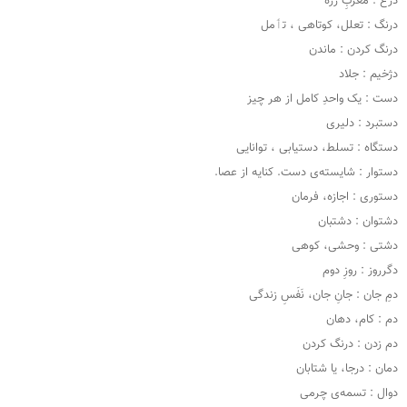
درع : معربِ زره
درنگ : تعلل، کوتاهی ، تٲمل
درنگ کردن : ماندن
دژخیم : جلاد
دست : یک واحدِ کامل از هر چیز
دستبرد : دلیری
دستگاه : تسلط، دستیابی ، توانایی
دستوار : شایسته‌ی دست. کنایه از عصا.
دستوری : اجازه، فرمان
دشتوان : دشتبان
دشتی : وحشی، کوهی
دگرروز : روزِ دوم
دمِ جان : جانِ جان، نَفَسِ زندگی
دم : کام، دهان
دم زدن : درنگ کردن
دمان : درجا، یا شتابان
دوال : تسمه‌ی چرمی