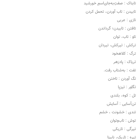
تابناک : صفت‌ِبه‌جای‌اسمِ خورشید
تابیدن : تاب آوردن، تحمل کردن
تازی : عربی
تافتن : تابیدن؛ گرداندن
تاو : تاب، توان
ترکش : تیرکش، تیردان
ترگ : کلاهخود
تریاک : پادزهر
تفت : به‌شتاب رفت.
تگ آوردن : تاختن
تگاور : تیزپا
تل : کوه، بلندی
تن‌آسایی : آسایش
تندی : خشونت ، خشم
توش : تاب‌وتوان
تیرگی : تاریکی
تیره : تاریک، نابینا