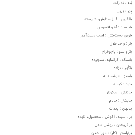
بُنه : تدارکات
بِزر : زرین
باآفرین : قابلِ‌ستایش، شایسته
بادِ سرد : آه و افسوس
باره‌ی دست‌کش : اسبِ دست‌آموز
باز : واحد طول
باژ و ساو : باج‌وخراج
باسنگ : گرانمایه، سنجیده
باگُهر : نژاده
بامغز : هوشمندانه
بدره : کیسه
بدکنش : بدکردار
بدنِشان : بدنام
بدنهان : بدذات
بر : سینه، آغوش ، محصول، فایده
برافروختن : روشن شدن
برآراستنِ (کار) : مهیا شدن