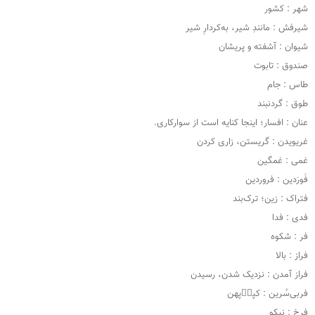
شهر : کشور
شیرفش : مانندِ شیر، به‌کردارِ شیر
شیوان : آشفته و پریشان
صندوق : تابوت
طاس : جام
طوق : گردنبند
عنان : افسار؛ اینجا کنایه است از سوارکاری.
غریویدن : گریستن، زاری کردن
غمی : غمگین
فَورَدین : فروردین
فتراک : زین؛ ترک‌بند
فدی : فدا
فر : شکوه
فراز : بالا
فراز آمدن : نزدیک شدن، رسیدن
فربی‌سُرین : کپل٘‌پهن
فرخ : نیکو