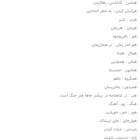
هِشتن : گذاشتن، رهاکردن
هراسان کردن : به خطر انداختن
هزبر : شیر
هزمان : هرزمان
هم : بااین‌وجود
هم اندر زمان : در همان‌زمان
همال : همتا
همان : همچنین
همایون : خجسته
همگروه : باهم
همیدون : به‌این‌سان
هنر : در شاهنامه در بیشتر جاها هنرِ جنگ است.
هنگ : زور، آهنگ
هور : خور، خورشید
هول‌جای : جای ترسناک
یارستن : جرات کردن
یاره : دستبند، بازوبند