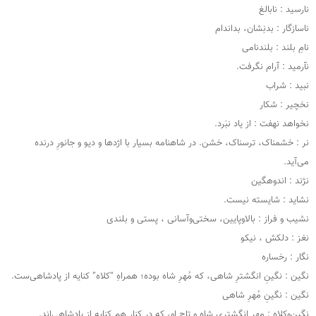
نارسید : نابالغ
ناسازگار : بدنِشان، بداندام
نامِ بلند : بلندنامی
نآرمید : آرام نگرفت.
نبید : شراب
نخچیر : شکار
نخواهد نهفت : از یاد نبَرد.
نر : خشمناک، ترسناک، خشن. در شاهنامه بسیار با اژدها و دیو و جانورِ درنده
می‌آید.
نژند : اندوهگین
نشاید : شایسته نیست.
نشیب و فراز : بالاوپایین، سختی‌وآسانی ، پستی و بلندی
نغز : دلکش ، نیکو
نگار : رخساره
نگین : نگینِ انگشترِ شاهی، که مُهرِ شاه بوده؛ همراهِ “کلاه” کنایه از پادشاهی‌‌ست.
نگین : نگینِ مُهرِ شاهی
نگین‌وکلاه : مهرِ انگشتری شاه و تاجِ او، که در کنارِ هم کنایه از پادشاهی‌اند.