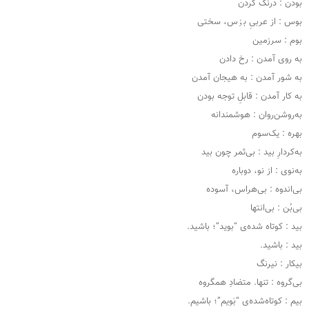
بودن : درنگ کردن
بوس : از عربیِ بٶس، سختی
بوم : سرزمین
به روی آمدن : رخ دادن
به شور آمدن : به هیجان آمدن
به کار آمدن : قابلِ توجه بودن
به‌روشن‌روان : هوشمندانه
بهره : یک‌سوم
به‌کردارِ بید : بی‌ثمر چون بید
به‌نوی : از نو، دوباره
بی‌اندوه : بی‌هراس، آسوده
بی‌بُن : بی‌انتها
بید : کوتاه شده‌ی “بوید”؛ باشید.
بید : باشید.
بیکار : نیرنگ
بی‌گروه : تنها. متضادِ همگروه
بیم : کوتاه‌شده‌ی “بَویم”؛ باشیم.