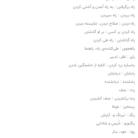
راه برگرفتن : به راه آمدن و آشتی کردن
راه بریدن : راه سپردن
راه دیدن : صلاح دیدن، شایسته دیدن
راه کردن بر کسی : بر او گذشتن
راه گذاشتن : راه طی کردن
راهجوی : طی‌کننده‌ی راه، راهنما
رای : نظر، تدبیر
رخساره زرد کردن : کنایه از خشمگین شدن
رخشان : درخشان
رخشنده : درخشنده
رده : صف
رده برکشیدن : صف کشیدن
رستخیز : غوغا
رنگ : نیرنگ و، آرایش
رنگ‌وبو : خُرمی و شادابی
رود : عود، ساز