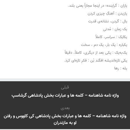
یازان : گراینده؛ در اینجا مجازاً یعنی بلند.
یازیدن : آهنگِ چیزی کردن
یال : گردن، نشانه‌ی قدرت
یک زمان : مُدتی
یکایک : سراسر، کاملاً
یکباره : یک بار، یک دم ، سخت
یک‌به‌یک : یکی بعد از دیگری، کاملاً، دقیقاً
یکی تازه‌اندیشه افگند بُن : فکرِ تازه‌ای کرد.
یله : رها
قبلی
واژه نامه شاهنامه – کلمه ها و عبارات بخش پادشاهی گرشاسپ
بعدی
واژه نامه شاهنامه – کلمه ها و عبارات بخش پادشاهی کی کاووس و رفتن
او به مازندران