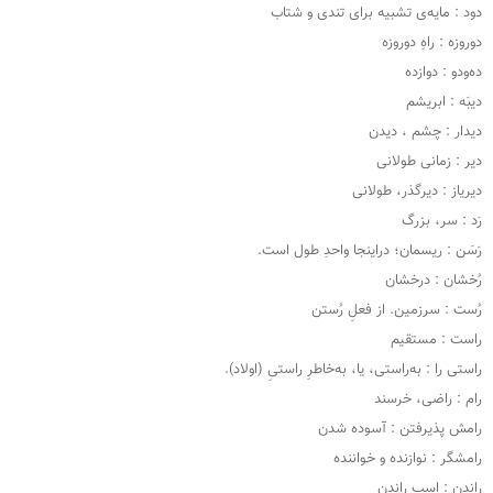
دود : مایه‌ی تشبیه برای تندی و شتاب
دوروزه : راهِ دوروزه
ده‌ودو : دوازده
دیبَه : ابریشم
دیدار : چشم ، دیدن
دیر : زمانی طولانی
دیریاز : دیرگذر، طولانی
رَد : سر، بزرگ
رَسَن : ریسمان؛ دراینجا واحدِ طول است.
رُخشان : درخشان
رُست : سرزمین. از فعلِ رُستن
راست : مستقیم
راستی را : به‌راستی، یا، به‌خاطرِ راستیِ (اولاد).
رام : راضی، خرسند
رامش پذیرفتن : آسوده شدن
رامشگر : نوازنده و خواننده
راندن : اسب راندن