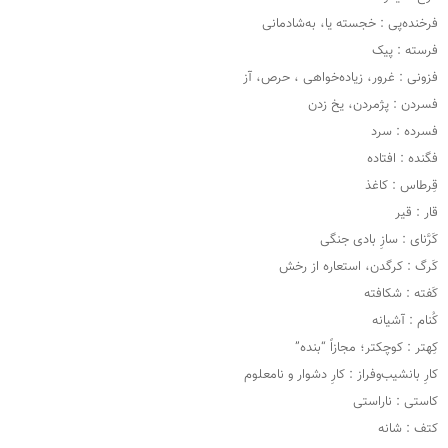
فرخنده‌پی : خجسته یا، به‌شادمانی
فرسته : پیک
فزونی : غرور، زیاده‌خواهی ، حرص، آز
فسردن : پژمردن، یخ زدن
فسرده : سرد
فگنده : افتاده
قِرطاس : کاغذ
قار : قیر
کَرَّنای : سازِ بادی جنگی
کَرگ : کرگدن، استعاره از رخش
کَفته : شکافته
کُنام : آشیانه
کِهتر : کوچکتر؛ مجازاً “بنده”
کارِ بانشیب‌وفراز : کارِ دشوار و نامعلوم
کاستی : ناراستی
کتف : شانه