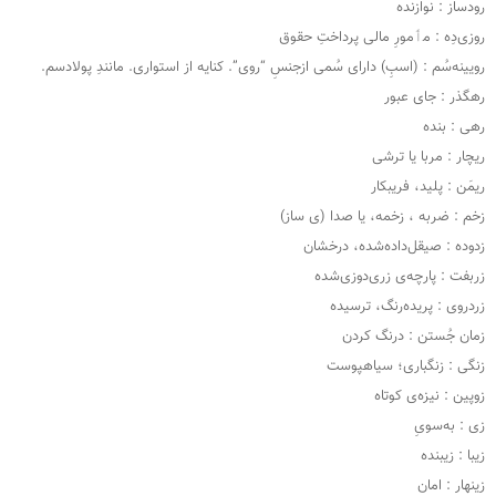
رودساز : نوازنده
روزی‌دِه : مٲمورِ مالی پرداختِ حقوق
رویینه‌سُم : (اسبِ) دارای سُمی ازجنسِ “روی”. کنایه از استواری. مانندِ پولادسم.
رهگذر : جای عبور
رهی : بنده
ریچار : مربا یا ترشی
ریمَن : پلید، فریبکار
زخم : ضربه ، زخمه، یا صدا (ی ساز)
زدوده : صیقل‌داده‌شده، درخشان
زربفت : پارچه‌ی زری‌دوزی‌شده
زردروی : پریده‌رنگ، ترسیده
زمان جُستن : درنگ کردن
زنگی : زنگباری؛ سیاهپوست
زوپین : نیزه‌ی کوتاه
زی : به‌سویِ
زیبا : زیبنده
زینهار : امان