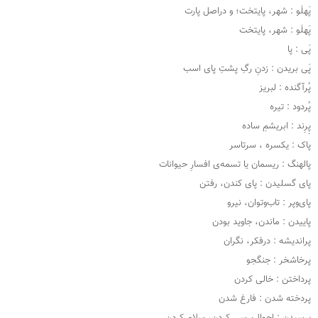
پَهلَو : شهر، پایتخت؛ و دراصل پارت
پَهلَو : شهر، پایتخت
پَی : پا
پَی بریدن : زدنِ رگِ پشتِ پای اسب
پُرآگنده : لبریز
پُردود : تیره
پِرِند : ابریشمِ ساده
پاک : یکسره ، سرتاسر
پالهنگ : ریسمان یا تسمه‌ی افسارِ حیوانات
پای گسلیدن : پای کندن، رفتن
پای‌وپر : تاب‌وتوان، نیرو
پاییدن : ماندن، جاوید بودن
پراندیشه : درفکر، نگران
پرخاشخر : جنگجو
پرداختن : خالی کردن
پردخته شدن : فارغ شدن