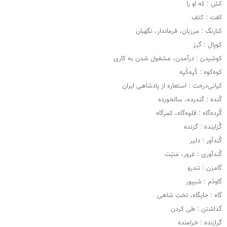
کش : که او را
کفت : کتف
کنارنگ : مرزبان، فرماندار، نگهبان
کوپال : گرز
کوشیدن : درآمدن، مشغول شدن به کاری
کوه‌کوه : کُپه‌کُپه
کیانی‌درخت : استعاره از پادشاهی ایران
گَنده : گندیده، سالخورده
گُرده‌گاه : قلوه‌گاه، کمرگاه
گُزاینده : گزنده
گُندآور : دلیر
گُندآوری : غرور، مَنیّت
گامزن : تندرو
گاودُم : شیپور
گاه : جایگاه، تختِ شاهی
گذاشتن : طی کردن
گرازنده : خرامنده