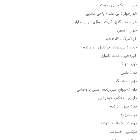
خوار : سبک، بی ‌زحمت
خوارخوار : بی‌اعتنا / با بی‌اعتنایی
خواسته : گنج، ثروت ، مال‌واموال، دارایی
خوان : سفره
خود/ترگ : کلاهخود
خیره : بی‌هوده، بی‌دلیل ، وامانده
خیره‌خیر : مات، ناتوان
دَرای : زنگ
دَم : نفس
دُژَم : خشمگین
دام : حیوانِ غیردرنده، اهلی یا وحشی
داوری : تحکّم، خودرٲیی
دد : حیوانِ درنده
در : دروازه
درست : کاملاً، بی‌تردید
درشتی : خشونت