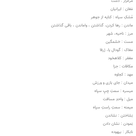
مَرغزار : دشت
مَغان : ایرانیان
مُشکِ سیاه : کنایه از جوهر
ماندن : رها کردن، گذاشتن ، واماندن ، باقی گذاشتن
مرز : ناحیه، شهر
مست : خشمگین
مغاک : گودال یا، ژرفا
مغفر : کلاهخود
مکافات : جزا
مهد : کجاوه
میدان : جای بازی و ورزش
میسره : سمتِ چپِ سپاه
میل : واحدِ مسافت
میمنه : سمتِ راستِ سپاه
نِشاختن : نشاندن
نِمودن : نشان دادن
نابکار : بیهوده