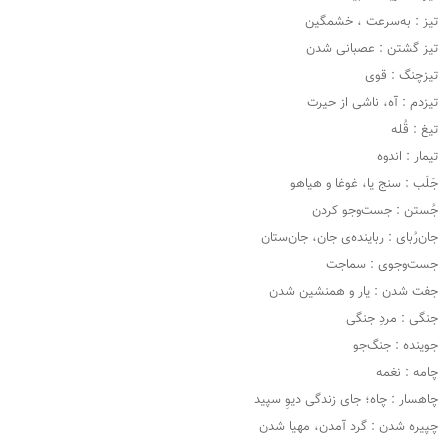
تیز : به‌سرعت ، خشمگین
تیز گشتن : عصبانی شدن
تیزچنگ : قوی
تیزدم : آه، ناشی از حیرت
تیغ : قُله
تیمار : اندوه
جَلَب : سنج یا، غوغا و هیاهو
جُستن : جست‌وجو کردن
جان‌رُبای : رباینده‌ی جان، جان‌ستان
جست‌وجوی : سماجت
جفت شدن : یار و همنشین شدن
جنگی : مردِ جنگی
جوینده : جنگ‌جو
چامه : نغمه
چاهسار : چاه؛ جای زندگی دیوِ سپید
چپیره شدن : گرد آمدن، مهیا شدن