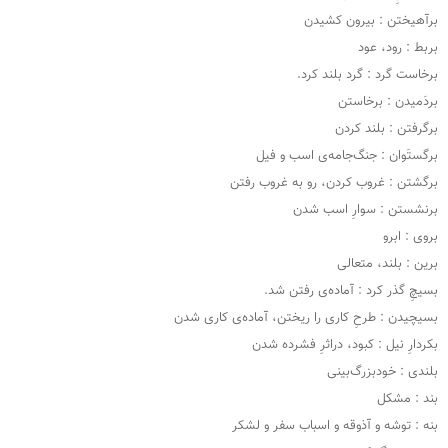
برآهیختن : بیرون کشیدن
بربط : رود، عود
برخاست گرد : گرد بلند کرد.
بردَمیدن : برخاستن
برگرفتن : بلند کردن
برگستَوان : جنگ‌جامه‌ی اسب و فیل
برگشتن : غروب کردن، رو به غروب رفتن
برنشستن : سوارِ اسب شدن
بروی : ابرو
برین : بلند، متعالی
بسیچِ گذر کرد : آماده‌ی رفتن شد.
بسیچیدن : طرحِ کاری را ریختن، آماده‌ی کاری شدن
بکردارِ نیل : کبود، دراثرِ فشرده شدن
بلندی : خودبزرگ‌بینی
بند : مشکل
بنه : توشه و آذوقه‌ و اسباب سفر و لشکر