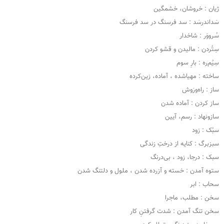
ژیان : خروشان، خشمگین
سَداندرسَد : سد فرسنگ در سد فرسنگ
سُرووَر : شاخدار
سِتُردن : مالیدن و قشو کردن
سِیُم‌ره : بارِ سوم
ساخته : مهیاشده ، آماده، زین‌کرده
ساز : راه‌ورَوش
ساز کردن : آماده شدن
سازونهاد : رسم، آیین
سبُک : زود
سبزبرگ : کنایه از درختِ زندگی
سبک : درجا، زود ، بی‌درنگ
ستوه آمدن : خسته و آزرده شدن ، ملول و دلتنگ شدن
سحاب : ابر
سخن : مطلب، ماجرا
سخن تنگ آمدن : شدت گرفتنِ کار