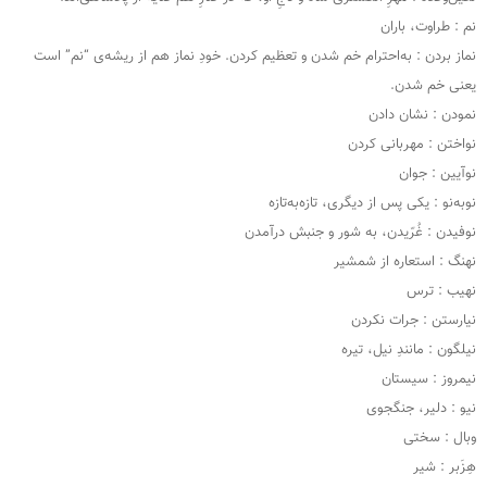
نم : طراوت، باران
نماز بردن : به‌احترام خم شدن و تعظیم کردن. خودِ نماز هم از ریشه‌ی “نم” است
یعنی خم شدن.
نمودن : نشان دادن
نواختن : مهربانی کردن
نوآیین : جوان
نوبه‌نو : یکی پس از دیگری، تازه‌به‌تازه
نوفیدن : غُرّیدن، به شور و جنبش درآمدن
نهنگ : استعاره از شمشیر
نهیب : ترس
نیارستن : جرات نکردن
نیلگون : مانندِ نیل، تیره
نیمروز : سیستان
نیو : دلیر، جنگجوی
وبال : سختی
هِزَبر : شیر