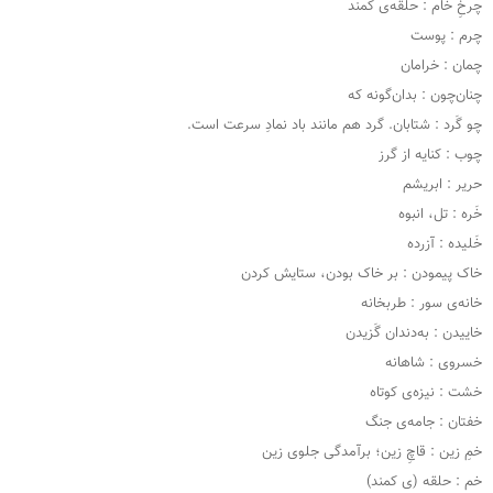
چرخِ خام : حلقه‌ی کمند
چرم : پوست
چمان : خرامان
چنان‌چون : بدان‌گونه که
چو گَرد : شتابان. گرد هم مانند باد نمادِ سرعت است.
چوب : کنایه از گرز
حریر : ابریشم
خَره : تل، انبوه
خَلیده : آزرده
خاک پیمودن : بر خاک بودن، ستایش کردن
خانه‌ی سور : طربخانه
خاییدن : به‌دندان گَزیدن
خسروی : شاهانه
خشت : نیزه‌ی کوتاه
خفتان : جامه‌ی جنگ
خمِ زین : قاچِ زین؛ برآمدگی جلوی زین
خم : حلقه‌ (ی کمند)