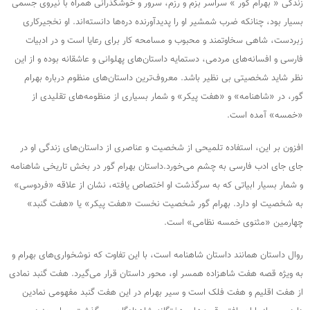
زندگی « بهرام گور » سراسر بزم و رزم، سرور و خوشگذرانی همراه با نیروی جسمی
بسیار بود، چنانکه ضرب شمشیر او را پدیدآورنده دره‌ها دانسته‌اند. او نخجیرکاری
زبردست، شاهی سخاوتمند و محبوب و مسامحه کار برای رعایا است و در ادبیات
فارسی و افسانه‌های مردمی، دستمایه داستان‌های پهلوانی و عاشقانه بوده و از این
نظر شاید شخصیتی بی نظیر باشد. معروف‌ترین داستان‌های منظوم درباره بهرام
گور، در «شاهنامه» و «هفت پیکر» و شمار بسیاری از منظومه‌های تقلیدی از
«خمسه» آمده است.
افزون بر این، استفاده تلمیحی از شخصیت و عناصری از داستان‌های زندگی او در
جای جای ادب فارسی به چشم می‌خورد.داستان بهرام گور در بخش تاریخی شاهنامه
و شمار بسیار ابیاتی که به سرگذشت او اختصاص یافته، نشان از علاقه «فردوسی»
به شخصیت او دارد. بهرام گور شخصیت نخست «هفت پیکر» یا «هفت گنبد»
چهارمین «مثنوی خمسه نظامی» است.
روال داستان همانند داستان شاهنامه است، با این تفاوت که نوشخواری‌های بهرام و
به ویژه قصه هفت شاهزاده همسر او، محور داستان قرار می‌گیرد. هفت گنبد نمادی
از هفت اقلیم و هفت فلک است و سیر بهرام در این هفت گنبد مفهومی نمادین