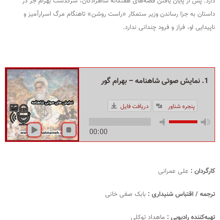
دارد. پس از پایان یافتن قصه‌های هفتگانه شاهزادگان، سرگذشت بهرام جز در
داستان به جزا رساندن وزیر ستمکار «راست روشن» تاهنگام مرگ اسرارآمیز و
ناپیدایی او، فراز و فرود چندانی ندارد.
1. نمایش صوتی شاهنامه – بهرام گور
پنجره شناور
دریافت فایل
00:00
کارگردان :
علی عمرانی
ترجمه / اقتباس شنیداری :
بابک صفی خانی
تهیه‌کننده رادیویی :
ماهداد توکلی