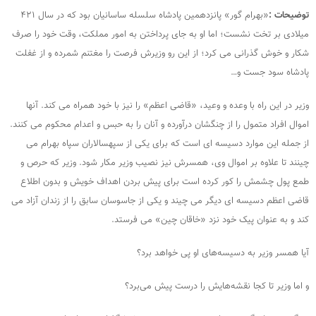
توضیحات :
«بهرام گور» پانزدهمین پادشاه سلسله ساسانیان بود که در سال ۴۲۱
میلادی بر تخت نشست؛ اما او به جای پرداختن به امور مملکت، وقت خود را صرف
شکار و خوش گذرانی می کرد؛ از این رو وزیرش فرصت را مغتنم شمرده و از غفلت
پادشاه سود جست و…
وزیر در این راه با وعده و وعید، «قاضی اعظم» را نیز با خود همراه می کند. آنها
اموال افراد متمول را از چنگشان درآورده و آنان را به حبس و اعدام محکوم می کنند.
از جمله این موارد دسیسه ای است که برای یکی از سپهسالاران سپاه بهرام می
چینند تا علاوه بر اموال وی، همسرش نیز نصیب وزیر مکار شود. وزیر که حرص و
طمع پول چشمش را کور کرده است برای پیش بردن اهداف خویش و بدون اطلاع
قاضی اعظم دسیسه ای دیگر می چیند و یکی از جاسوسان سابق را از زندان آزاد می
کند و به عنوان پیک خود نزد «خاقان چین» می فرستد.
آیا همسر وزیر به دسیسه‌های او پی خواهد برد؟
و اما وزیر تا کجا نقشه‌هایش را درست پیش می‌برد؟