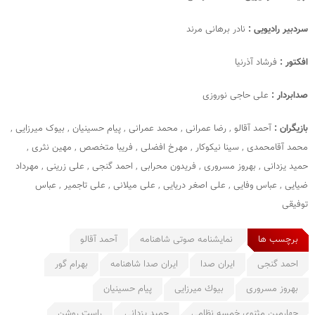
سردبیر رادیویی :
نادر برهانی مرند
افکتور :
فرشاد آذرنیا
صدابردار :
علی حاجی نوروزی
بازیگران :
آحمد آقالو , رضا عمرانی , محمد عمرانی , پیام حسینیان , بیوک میرزایی ,
محمد آقامحمدی , سینا نیکوکار , مهرخ افضلی , فریبا متخصص , مهین نثری ,
حمید یزدانی , بهروز مسروری , فریدون محرابی , احمد گنجی , علی زرینی , مهرداد
ضیایی , عباس وفایی , علی اصغر دریایی , علی میلانی , علی تاجمیر , عباس
توفیقی
برچسب ها
نمایشنامه صوتی شاهنامه
آحمد آقالو
احمد گنجی
ایران صدا
ایران صدا شاهنامه
بهرام گور
بهروز مسروری
بیوك میرزایی
پیام حسینیان
چهارمین مثنوی خمسه نظامی
حمید یزدانی
راست روشن