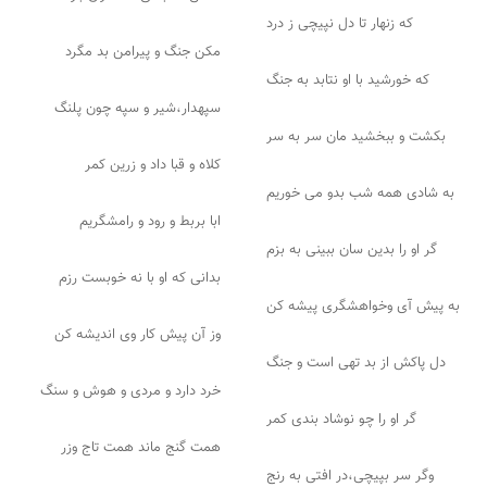
که زنهار تا دل نپیچی ز درد
مکن جنگ و پیرامن بد مگرد
که خورشید با او نتابد به جنگ
سپهدار،شیر و سپه چون پلنگ
بکشت و ببخشید مان سر به سر
کلاه و قبا داد و زرین کمر
به شادی همه شب بدو می خوریم
ابا بربط و رود و رامشگریم
گر او را بدین سان ببینی به بزم
بدانی که او با نه خوبست رزم
به پیش آی وخواهشگری پیشه کن
وز آن پیش کار وی اندیشه کن
دل پاکش از بد تهی است و جنگ
خرد دارد و مردی و هوش و سنگ
گر او را چو نوشاد بندی کمر
همت گنج ماند همت تاج وزر
وگر سر بپیچی،در افتی به رنج