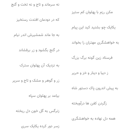
نه سرماند و تاج و نه تخت و گنج
مکن رزم با پهلوان کم ستیز
که در دودمان افتدت رستخیز
یکایک چو بشنید کید این پیام
به جا ماند شمشیرش اندر نیام
به خواهشگری مهتران را بخواند
در گنج بگشود و زر برفشاند
فرستاد زین گونه برگ بزرگ
به نزدیک آن پهلوان سترک
ز دیبا و دینار و خز و حریر
زر و گوهر و مشک و تاج و سریر
به پیش اندرون پاک دستور شاه
بیامد بر پهلوان سپاه
زگردن کفن ها درآویخته
زنرگس به گل خون دل ریخته
همه دل نهاده به خواهشگری
زسر دور کرده یکایک سری