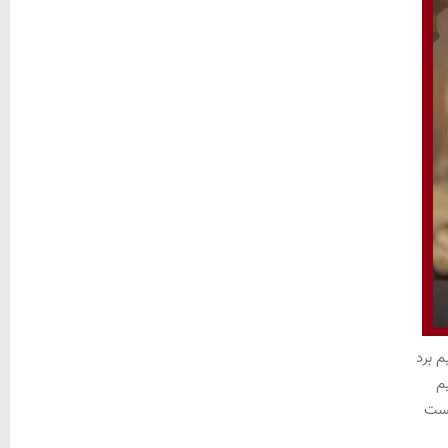
 برد
م
یست