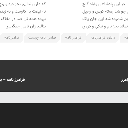
در این پادشاهی وآباد گنج
که داری نداری بجز درد و رنج
ل چو شد رسته کوس و رحیل
نه تیغت به کارست و نه ژنده
ن شمرده شد این جان پاک
بپرده همه تن فتد در مغاک
نماند بجز نام و نیکی و دروی
بنالید زان نامور جنگجوی
مه
دانلود فرامرزنامه
فرامرز نامه
فرامرز نامه چیست
فرامرزنامه
فرامرز نامه – بخش ۶۳ – سؤال کردن فرامرز و پ