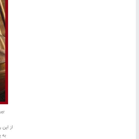
بپر
از این 
به 