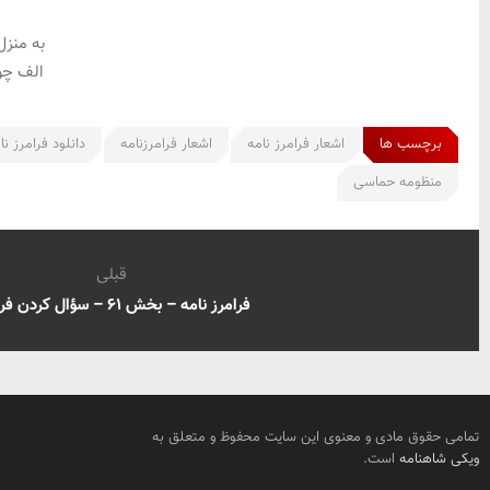
به منز
الف چو
برچسب ها
اشعار فرامرز نامه
اشعار فرامرزنامه
دانلود فرامرز نا
منظومه حماسی
قبلی
فرامرز نامه – بخش ۶۱ – سؤال کردن فرامرز
تمامی حقوق مادی و معنوی این سایت محفوظ و متعلق به
ویکی شاهنامه
است.