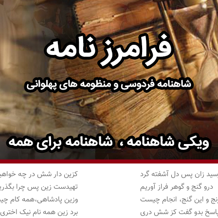
سید زان پس دل آشفته گرد
کزین دار شش در چه خواهیم
درو گنج و گوهر فراز آوریم
تهیدست زین پس چرا بگذری
رنج و این گنج، انجام چیست
وزین پادشاهی،همه کام چ
پاسخ بدو گفت کز شش دری
برد زین همه نام نیک اختری