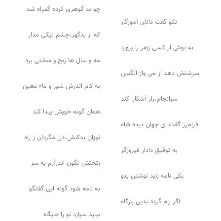
چو بد گوهری کرده گمراه شد
نکو گفت دانای آموزگار
که از بدگهر،چشم نیکی مدار
به نوش ار کسی زهر را پرورد
مه و سال ها رنج و سختی برد
سرشتش دهد از می واز انگبین
به کام اندرش شیر و ماء معین
سرانجام،راز آشکارا کند
همان گونه خویش پیدا کند
فرامرز گفت ای جهان دیده شاه
توزان بدکنش،دل مگردان ز راه
به توفیق دادار فیروزگر
زتختش نگون اندرآرم به سر
یکی نامه باید نوشتن بدو
به نامه شود گونه این گفتگو
اگر رام گردد بدین بارگاه
بیاید سپارد تو را جایگاه