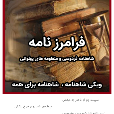
سپیده چو از باختر زد درفش
چوکافور شد روی چرخ بنفش
زمین،تازه شد کوه چون سندروس