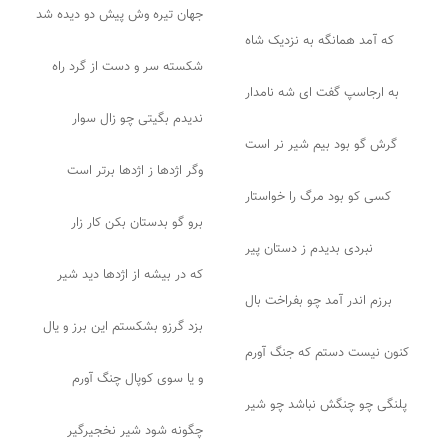
جهان تیره وش پیش دو دیده شد
که آمد همانگه به نزدیک شاه
شکسته سر و دست از گرد راه
به ارجاسپ گفت ای شه نامدار
ندیدم بگیتی چو زال سوار
گرش گو بود بیم شیر نر است
وگر اژدها ز اژدها برتر است
کسی کو بود مرگ را خواستار
برو گو بدستان بکن کار زار
نبردی بدیدم ز دستان پیر
که در بیشه از اژدها دید شیر
برزم اندر آمد چو بفراخت بال
بزد گرزو بشکستم این برز و یال
کنون نیست دستم که جنگ آورم
و یا سوی کوپال چنگ آورم
پلنگی چو چنگش نباشد چو شیر
چگونه شود شیر نخجیرگیر