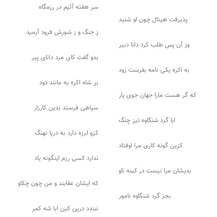
سر هفته آئیم در رزمگاه
پذیرفت هیتال چون او شنید
ز جنگ و ز شورش فرود آرمید
وز آن پس طلب کرد دانا دبیر
بدو گفت کای مرد دانای پیر
به اکره یکی نامه بفرست زود
بر شاه اکره به مانند دود
که گر هست مارا جهان جوی یار
سپاهی فرستد بدین کارزار
ابا گرد شنگاوه تیز چنگ
کزو لرزه دارد به دریا نهنگ
کزین گونه کاری مرا اوفتاد
ندارد کسی رزم اینگونه یاد
بدیشان مرا نیست در کینه تاو
که ایشان عقابند و من چون چکاو
بجز گرد شنگاوه نامور
نبندد درین کین ابا شه کمر