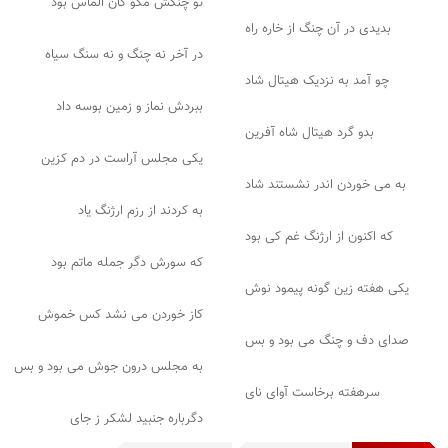
تو چنگش مگو کان الماس بود
بدیدی در آن چنگ از خاره راه
در آخر نه چنگ و نه سنگ سیاه
چو آمد به نزدیک هیتال شاد
ببردش نماز و زمین بوسه داد
بدو گرد هیتال شاه آفرین
یکی مجلس آراست در دم کزین
به می خوردن اندر نشستند شاد
به کردند از رزم ارژنگ یاد
که اکنون از ارژنگ غم کی بود
که سورش دگر جمله ماتم بود
یکی هفته زین گونه پیمود نوش
کاز خوردن می نشد کس خموش
صدای دف و چنگ می بود و بس
به مجلس درون جوش می بود و بس
سرهفته برخاست آوای نای
دگرباره جنبید لشکر ز جای