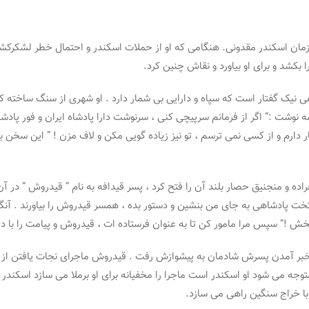
زمان اسکندر مقدونی. هنگامی که او از حملات اسکندر و احتمال خطر لشکرکش
 بکشد و برای او بیاورد و نقاش چنین کرد.
دشاهی نیک گفتار است که سپاه و دارایی بی شمار دارد . او شهری از سنگ ساخت
نامه نوشت :” اگر از فرمانم سرپیچی کنی ، سرنوشت دارا پادشاه ایران و فور پاد
سیار دارم و از کسی نمی ترسم ، تو نیز زیاده گویی مکن و لاف مزن ! ” این سخن
اده و منجنیق حصار بلند آن را فتح کرد ، پسر قیدافه به نام ” قیدروش ” در آ
 تخت پادشاهی به جای من بنشین و دستور بده ، همسر قیدروش را بیاورند . آنگا
ش !” سپس مرا مامور کن تا به عنوان فرستاده ات ، قیدروش و پیامت را با ده س
ن خبر آمدن پسرش شادمان به پیشوازش رفت . قیدروش ماجرای نجات یافتن از
وجه می شود او اسکندر است ماجرا را مخفیانه برای او برملا می سازد اسکندر ا
 با خراج سنگین راهی می سازد.