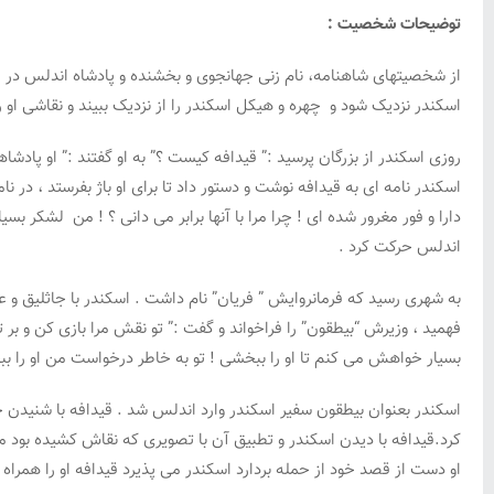
توضیحات شخصیت :
از شخصیتهای شاهنامه، نام زنی جهانجوی و بخشنده و پادشاه اندلس در 
اسکندر نزدیک شود و چهره و هیکل اسکندر را از نزدیک ببیند و نقاشی او را
روزی اسکندر از بزرگان پرسید :” قیدافه کیست ؟” به او گفتند :” او پا
اسکندر نامه ای به قیدافه نوشت و دستور داد تا برای او باژ بفرستد ، در 
دارا و فور مغرور شده ای ! چرا مرا با آنها برابر می دانی ؟ ! من لشکر ب
اندلس حرکت کرد .
به شهری رسید که فرمانروایش ” فریان” نام داشت . اسکندر با جاثلیق و عر
فهمید ، وزیرش “بیطقون” را فراخواند و گفت :” تو نقش مرا بازی کن و بر
بسیار خواهش می کنم تا او را ببخشی ! تو به خاطر درخواست من او را ببخ
اسکندر بعنوان بیطقون سفیر اسکندر وارد اندلس شد . قیدافه با شنید
کرد.قیدافه با دیدن اسکندر و تطبیق آن با تصویری که نقاش کشیده بود مت
او دست از قصد خود از حمله بردارد اسکندر می پذیرد قیدافه او را همراه