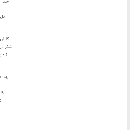
شد آن
دل 
گلش ب
شکر در
ز چو
چو خو
به
چ