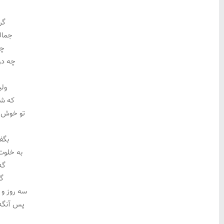
گر
جمال
چو
چه در
ولی
که شد
تو خوش ب
بگف
به خلوت
گه
گه
سه روز و
پس آنگه