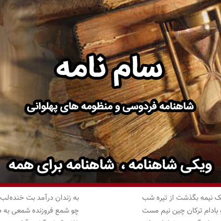
ک نیمه بگذشت از تیره شب
به زندان درآمد بت خنده‌لب
بادام ترکان چین نیم مست
چو شمع فروزنده شمعی به