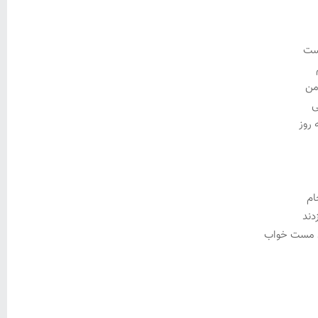
یست
من
ی
 روز
ام
دند
ن مست خواب