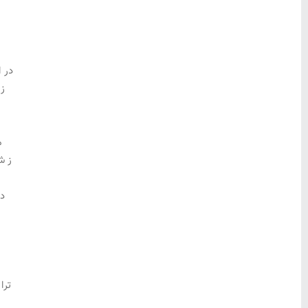
در ا
ز
م
ز ش
دل
ترا