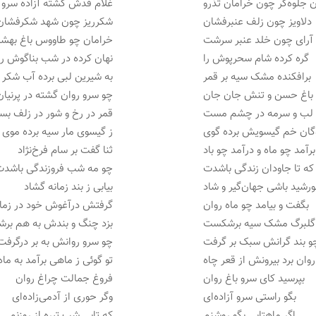
 جلوه‌گر چون خرامان تذرو
غلام قدش گشته آزاده سرو
دلاویز چون زلف عنبرفشان
شکرریز چون شهد شکرفشان
آرای چون خلد عنبر سرشت
خرامان چو طاووس باغ بهش
گره کرده شام سحرپوش را
نهان کرده در شب بناگوش را
برافکنده مشک سیه بر قمر
به شیرین لبی برده آب شکر
اغ حسن و تنش جان جان
چو سرو روان گشته در پرنیان
 لب و سرمه در چشم مست
قمر در رخ و شور در زلف ب
گان خم گیسویش برده گوی
ز گیسوی مار سیه برده موی
برآمد چو ماه و درآمد چو باد
ثنا گفت بر سام فرخ‌نژاد
که تا جاودان زندگی باشدت
چو مه شب فروزندگی باشدت
رشید باشی جهان‌گیر و شاد
بیابی ز بند زمانه گشاد
بگفت و بیامد چو ماه روان
گرفتش درآغوش خود در زما
 گلبرگ مشک سیه برشکست
بزد چنگ و بندش به هم بر
و بند گرانش سبک بر گرفت
چو سرو روانش به بر درگرفت
روان برد بیرونش از قعر چاه
تو گوئی ز ماهی برآمد به ماه
بپرسید کای سرو باغ روان
فروغ جمالت چراغ روان
بگو راستی سرو آزاده‌ای
وگر حوری از آدمی‌زاده‌ای
اگر ماهتابی بگو روشنم
که تابی شب تیره از روزنم