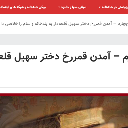
ژوهش در شاهنامه
مولتی مدیا و دانلود
ویکی شاهنامه و شبکه های اجتماع
هارم – آمدن قمررخ دختر سهیل قلعه‌دار به بندخانه و سام را خلاصی دا
 – آمدن قمررخ دختر سهیل قلعه‌د