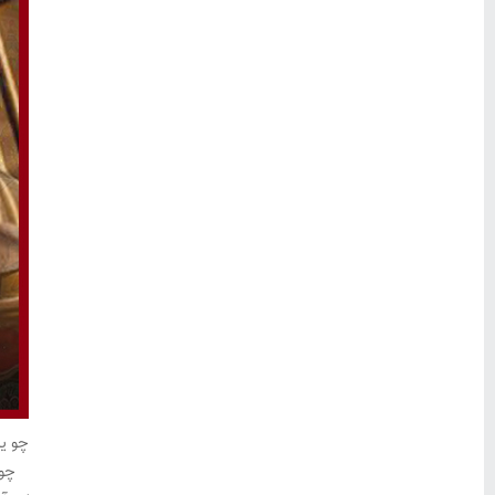
چو ی
چو 