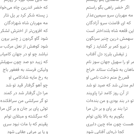
اگر خضر راهی بگو راستم
که خضر اندرین چاه می‌خوا
مه مهربان سرو سیمین‌عذار
ز پسته شکر کرد بر یل نثار
که ای قامتت سرو آزادگان
مه مهربان شاه شهزادگان
ین قلعه شاه بلنداختر است
که افزون‌تر از اخترش لشکر
 سهمش درین چنبر سرنگون
شود گاو گردون ز چنبر برون
ز نیرو کمر بر گشاید ز کوه
شود کوهش از نعل مرکب ست
ز تیغش بلرزد دل آفتاب
نباشد چو او در جهان کامیاب
ر او را سهیل جهان سوز نام
که زیبد دو صد چون سهیلش
اهان به شوکت ستاند خراج
ولیکن فرستد به فغفور باج
قمررخ منم دخت نامی او
به رخ مایه شادکامی او
م مدتی شد که صید تو شد
چو آهو گرفتار قید تو شد
از آن روز کامد ترا پای‌بند
مرا دل گرفتار شد در کمند
تو در بند بودی و من بنده‌ات
تو گر سرکشی من سرافکنده‌
ترا بند بر پای و بر دل مرا
توئی پای بر جان و بر گل مرا
بگویم به بالا بلای توام
که سرگشته و مبتلای توام
 هست چون ماه چین دلبری
یقینم که با مات نبود سری
کجا ذره‌ای آفتابی شود
و یا پر مرغی عقابی شود