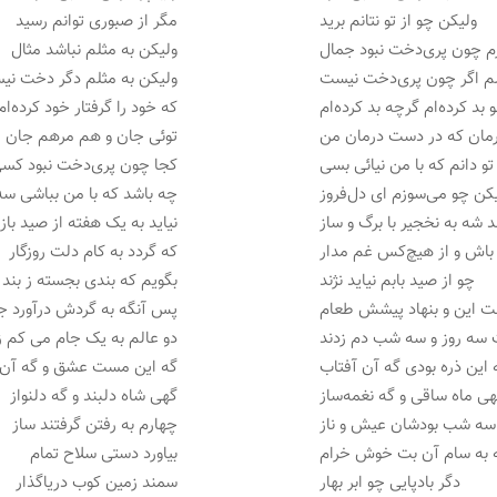
ولیکن چو از تو نتانم برید
مگر از صبوری توانم رسید
م چون پری‌دخت نبود جمال
ولیکن به مثلم نباشد مثال
م اگر چون پری‌دخت نیست
ولیکن به مثلم دگر دخت ن
 بد کرده‌ام گرچه بد کرده‌ام
که خود را گرفتار خود کرده‌ام
مان که در دست درمان من
توئی جان و هم مرهم جان 
تو دانم که با من نیائی بسی
کجا چون پری‌دخت نبود کس
کن چو می‌سوزم ای دل‌فروز
چه باشد که با من بباشی سه
 شه به نخجیر با برگ و ساز
نیاید به یک هفته از صید باز
اش و از هیچ‌کس غم مدار
که گردد به کام دلت روزگار
چو از صید بابم نیاید نژند
بگویم که بندی بجسته ز بند
ت این و بنهاد پیشش طعام
پس آنگه به گردش درآورد ج
 سه روز و سه شب دم زدند
دو عالم به یک جام می‌ کم ز
 این ذره بودی گه آن آفتاب
گه این مست عشق و گه آ
ی ماه ساقی و گه نغمه‌ساز
گهی شاه دلبند و گه دلنواز
 سه شب بودشان عیش و ناز
چهارم به رفتن گرفتند ساز
 به سام آن بت خوش خرام
بیاورد دستی سلاح تمام
دگر بادپایی چو ابر بهار
سمند زمین کوب دریاگذار