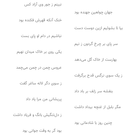
نبینم ز جور وی آزاد کس
جهان چولعین جهنده بود
خنک آنکه قهرش فکنده بود
بیا تا بشوئیم ازین دوست دست
نباشیم در دام او پای بست
سر پای بر چرخ گردون ز نیم
یکی روی بر خاک میدان نهیم
بهارست از خاک گل می‌دهد
عروس چمن در چمن می‌چمد
ز یک سوی نرگس قدح برگرفت
ز سوی دگر لاله ساغر گفت
بنفشه سر زلف بر باد داد
پریشانی من مرا یاد داد
مگر بلبل از غنچه بیداد داشت
ز دل‌تنگیش بانگ و فریاد داشت
چنین روز با شادمانی بود
بود گر به وقت جوانی بود