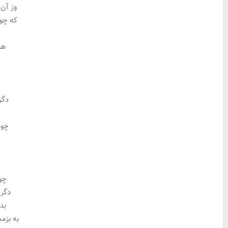
وز آن
که چو
هم
د
دگر
چو 
چو 
دگر 
بد
به بزم