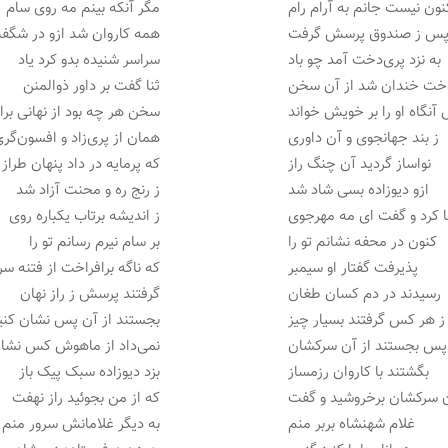
نون نیست جانم به آرام رام
مگر آنکه بینم مه روی سام
 پس ز صندوق پرسش گرفت
همه کاروان شد ازو در شگف
به نزد پری‌دخت آمد چو باد
سراسر شنیده بدو کرد یاد
خت خندان شد از آن سخن
ثنا گفت بر داور ذوالمنن
آنگاه او را بر خویش خواند
سخن هر چه بود از نهانی بران
ز بند جهانجوی و آن داوری
همان از پری‌زاد و افسون‌گر
نواساز گردید آن چنگ راز
که پرمایه در داد پنهان طراز
ازو دیوزاده بسی شاد شد
ز رنج ره و محنت آزاد شد
 کرد و گفت ای مه مهرجوی
ز اندیشه برتاب یکباره روی
کنون در محفه نشانم تو را
بر سام نیرم رسانم تو را
پذیرفت گفتار او سیمبر
که ناگه برافراخت از فتنه سر
رسیدند در دم کسان طغان
گرفتند پرسش ز راز نهان
ز هر کس گرفتند بسیار چیز
بجستند از آن پس نشان کنی
پس بجستند از آن سرکشان
نمی‌داد از ماهوش کس نشا
بگشتند با کاروان رزمساز
بزد دیوزاده سبک پیک باز
 سرکشان برخروشید و گفت
که از من بجوئید راز نهفت
غلام شهنشاه بربر منم
به دیگر غلامانش سرور منم