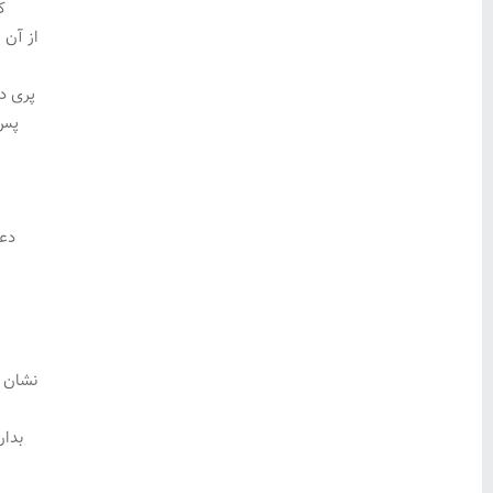
ک
از آن
پری د
پس 
دعا
نشان 
بدان