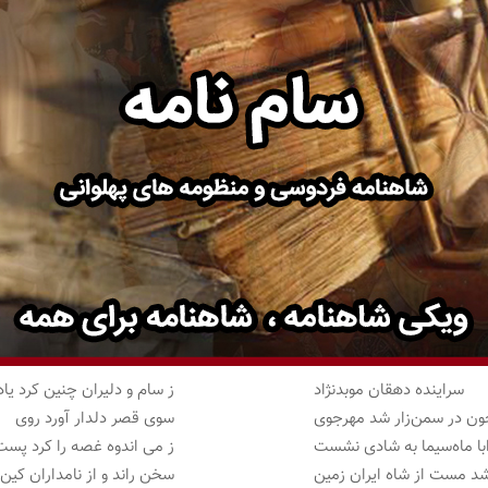
سراینده دهقان موبدنژاد
ز سام و دلیران چنین کرد یاد
ون در سمن‌زار شد مهرجوی
سوی قصر دلدار آورد روی
با ماه‌سیما به شادی نشست
ز می اندوه غصه را کرد پست
د مست از شاه ایران زمین
سخن راند و از نامداران کین