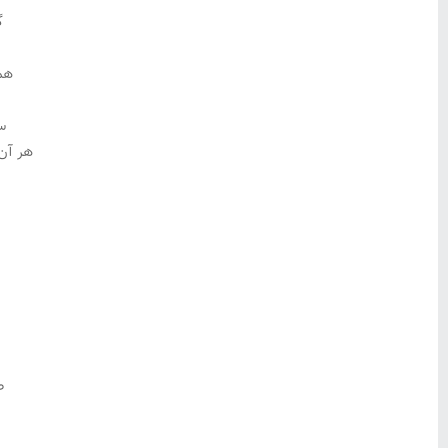
گ
هم
سپ
هر آن
ک
ط