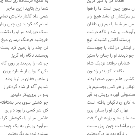
همانا مرا با کنیز گزین
به هدیه فرستاده زی شاه چ
ن سوی چین است ما را هوا
شما رخ بتابید ازین ماجرا
ر سرکشان زو نشد هیچ رام
همی داد گفتار ناخوش تمام
من مر شما را برم زی طغان
نمانم که گردید زی چین روا
رآویخت بر شد ز ناگه درشت
سبک دیوزاده مر او را بکشت
پرستندگانش کشیدند تیغ
خروشید فرهنگ برسان میغ
ر ایشان درافتاد با چوبدست
تن چند را با زمین کرد پست
چو دیدند او را چنان با ستیز
بجستند ناگاه راه گریز
شتابان برفتند نزدیک شاه
چو شه را بدیدند بر روی گاه
بگفتند کز بندر رادیون
یکی کاروان از شماره برون
کشتی علم سوی صحرا زدند
ز ماهی فغان بر ثریا زدند
نهانی ز هر کس بجستیم باز
شدیم آگه از شاه گردنفراز
ندوقی آورده رویش به قیر
بدو در پری‌پیکر دلپذیر
ه کاروان ناگهان یافته است
چو کشتی سوی بحر بشتافته
نهان کرد او را بسان پری
کزو هر کسی را بود داوری
ه ما ز مه‌رو پژوهش گرفت
غلامی مر او را نکوهش گرف
پس برآشفت چون پیل مست
سرآورد روزش به یک چوبدس
ز ناگه بدو ما درآویختیم
بسنده نبودیم بگریختیم