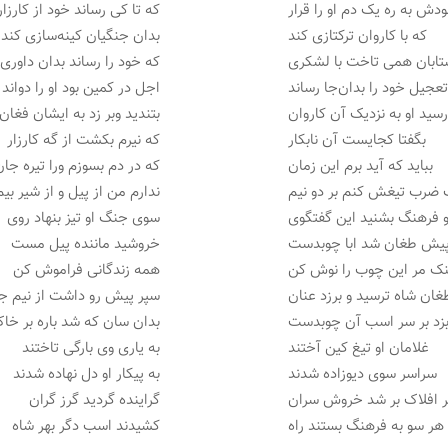
ودش به ره یک دم او را قرار
که تا کی رساند خود از کارزار
که با کاروان ترکتازی کند
بدان جنگیان کینه‌سازی کند
ابان همی تاخت با لشکری
که خود را رساند بدان داوری
تعجیل خود را بدان‌جا رساند
اجل در کمین بود او را دواند
سید او به نزدیک آن کاروان
بتندید وبر زد به ایشان فغان
بگفتا کجایست آن نابکار
که نیرم بکشت از گه کارزار
بباید که آید برم این زمان
که در دم بسوزم ورا تیره جا
 ضرب تیغش کنم بر دو نیم
ندارم من از پیل و از شیر بیم
 فرهنگ بشنید این گفتگوی
سوی جنگ او تیز بنهاد روی
پیش طغان شد ابا چوبدست
خروشید ماننده پیل مست
نک مر این چوب را نوش کن
همه زندگانی فراموش کن
غان شاه ترسید و برزد عنان
سپر پیش رو داشت از نیم ج
زد بر سر اسب آن چوبدست
بدان سان که شد باره بر خ
غلامان او تیغ کین آختند
به یاری وی بارگی تاختند
سراسر سوی دیوزاده شدند
به پیکار او دل نهاده شدند
ر افلاک بر شد خروش سران
گراینده گردید گرز گران
 هر سو به فرهنگ بستند راه
کشیدند اسب دگر بهر شاه