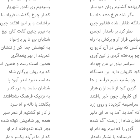
ریزنده گشتیم روان دیو سار
رسیدیم زی نامور شهریار
مگر شاه فرخ دهد داد ما
که از چرخ بگذشت فریاد ما
انگه طغان شاه فغفور چین
برآشفت و بر ابرو افکند چین
نظر کرد بر نامدار انجمن
به نیرم چنین گفت کای تیغ 
اهی فراز آر و برکش به راه
شتابان برو تا بر باژخواه
 کس که بینی در آن کاروان
به کوشش جدا کن ز تنشان 
چو پردخته گردی ز کین‌آوری
کمربند از بهر یغماگری
سراسر بیاور بر من چو باد
همین است رسم و همین اس
جا کاروان دارد این دستگاه
که برد روان بزرگان شاه
چو بشنید نیرم درآمد ز جا
به اسب نبرد اندر آورد پا
گزین کرد از نامداران هزار
شتابان بیامد به دریاکنار
ازو کاروان چون خبر یافتند
به نزدیک فرهنگ بشتافتند
سراسیمه گردیده و روی زرد
بگفتند با ناله و آه سرد
که آمد بد آمد به ما ای دلیر
ز کار تو گشتیم از عمر سیر
غان شاه از زرمت آگه شده
همه روز شادیش کوته شده
گوی را که نیرم بود نام او
بجز کینه نندوخته کام او
فرستاده با لشکر نامدار
که از ما برآرند یکسر دمار