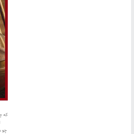
که چ
ا
چو ش