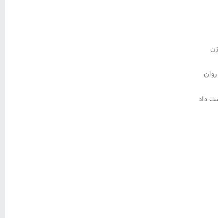
زن
روان
ت داد