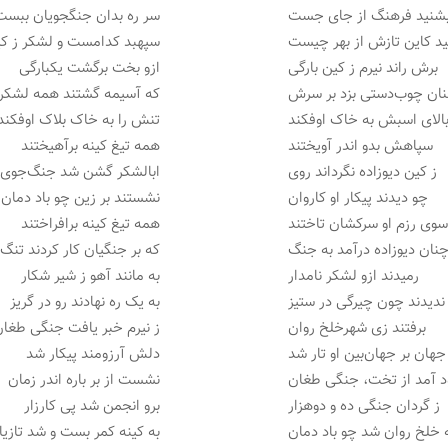
شنید فرهنگ از جای جست
سر ره بدان جنگجویان ببست
د کاین تازش از بهر چیست
سپهبد کدامست و لشکر ز 
برش راند نیرم ز کین بارگی
ازو بخت برگشت یکبارگی
ان چوب‌دستی بزد بر سرش
که آسیمه گشتند همه لشک
بالای اسبش به خاک اوفکند
تنش را به خاک بلاک اوفکند
سپاهش بدو اندر آویختند
همه تیغ کینه برآهیختند
ز کین دیوزاده نگرداند روی
ابالشکر گشن شد جنگ‌جوی
چو دیدند پیکار او کاروان
نشستند بر زین چو باد دمان
وی رزم او سرکشان تاختند
همه تیغ کینه برافراختند
نان دیوزاده درآمد به جنگ
که بر جنگیان کار کردند تنگ
رمیدند ازو لشکر نامدار
به مانند آهو ز شیر شکار
ندیدند چون چیرگی در ستیز
به یک ره نهادند رو در گریز
برفتند زی شهرخلخ روان
ز نیرم خبر یافت جنگی طغا
جهان بر جهان‌بین او تار شد
دلش آرزومند پیکار شد
د آمد از تخت، جنگی طغان
نشست از بر باره اندر زمان
ز گردان جنگی ده و دوهزار
برو انجمن شد پی کارزار
 خلخ روان شد چو باد دمان
به کینه کمر بست و شد تازیا