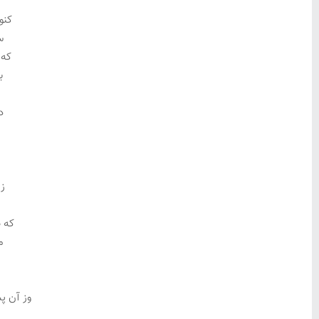
کنو
س
که 
ب
د
ز 
که ص
م
م
وز آن 