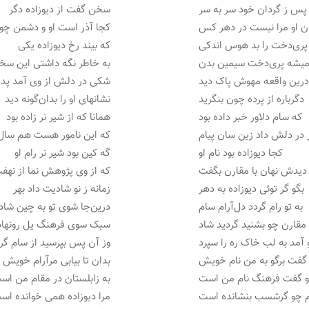
 پس ز گردان خود سر به سر
سخن گفت از دیوزاده دگر
ن او مرا نیست در دهر کس
کجا آذر است او و دشمن چ
پری‌دخت را بد هوس اندکی
که بیند رخ دیوزاده یکی
یشه پری‌دخت سیمین بدن
به خاطر نگه داشتی این سخ
رین واقعه مهوش پاک دید
شکی در دلش از وی آمد پدی
دگرباره از پرده چون بنگرید
نشانهای او را بدان‌گونه دید
که سام دلاور خبر داده بود
همانا که از شیر نر زاده بود
 در دلش داد زین سان پیام
که این نامور هست هم سال
کجا دیوزاده بود نام او
گه کین بود شیر نر رام او
دیدش نهان با مقارن بگفت
که از وی پژوهش نما از نهف
بگو گر توئی دیوزاده به دهر
زمانه ز نو شادیت داد بهر
به تو رام گردد دل‌آرام سام
درین‌جا شوی تو به چین شاد
مقارن چو بشنید گردید شاد
سبک سوی فرهنگ یل رونهاد
آمد به لب خاک ره را سپرد
وز آن پس بپرسید از سام گر
گفت برگو به من نام خویش
بدان تا بیابی مرآرام خویش
و گفت فرهنگ نام من است
به زابلستان در مقام من اس
م چو گرشسب بنشانده است
مرا دیوزاده همی خوانده اس