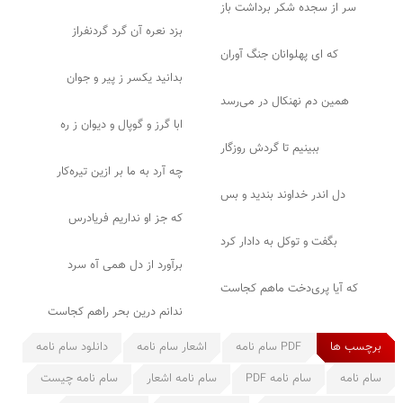
سر از سجده شکر برداشت باز
بزد نعره آن گرد گردنفراز
که ای پهلوانان جنگ آوران
بدانید یکسر ز پیر و جوان
همین دم نهنکال در می‌رسد
ابا گرز و گوپال و دیوان ز ره
ببینیم تا گردش روزگار
چه آرد به ما بر ازین تیره‌کار
دل اندر خداوند بندید و بس
که جز او نداریم فریادرس
بگفت و توکل به دادار کرد
برآورد از دل همی آه سرد
که آیا پری‌دخت ماهم کجاست
ندانم درین بحر راهم کجاست
برچسب ها
PDF سام نامه
اشعار سام نامه
دانلود سام نامه
سام نامه
سام نامه PDF
سام نامه اشعار
سام نامه چیست