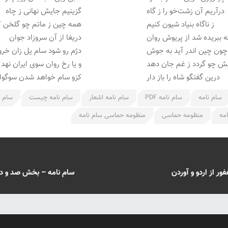
درآریم آن زشت‌خو را ز گاه
گزینیم جایش نهانی ز چاه
ز ناگاه بنیاد شیون کنیم
همه چین ز ماتم چو گلخن ک
ه ببریده شد از پریوش روان
دریغا از آن سروزاد جوان
چون چین اندر آید به جوش
دژم رو شود سام یل زان خ
ش چو گردد ز غم جان دهد
و یا رخ روان سوی ایران نهد
درین گفتگو شاه را باز دار
کزو سام خواهد شدن سوگوا
سام نامه
سام نامه PDF
سام نامه اشعار
سام نامه چیست
سام ن
مه
منظومه حماسی
منظومه حماسی سام نامه
ر از اردو و آوردن
سام نامه – بخش صد و دو