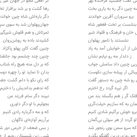
 گفت جمشید فرخنده بهر
کز افعی مجو در جهان غیر ز
 چین دگر ره به یاری بخت
رها گشت و بر شد برافراز ت
برو سروران آفرین خواندند
دگر باره‌اش شاه چین خواندن
بنشست بر تخت فغفور شاه
جهان‌پهلوان شد به سوی سپا
خان و فرهنگ و قلواد شیر
تمرتاش و هم قلوش شیرگیر
نشستند با نامور پهلوان
کشیدند باده به روشن‌روان
ش از آن خوابش آمد به یاد
چنین گفت کای پهلو پاکزاد
ز دلدار مه رو نیابم نشان
چنین چند چشمم بود جانفش
ربی چنین داد سامش جواب
که بر دل منه هیچ راه شتاب
بائی ار پیشه سازی نکوست
بدان تا نماید تو را چهره دو
 رو شه چین به دستور گفت
که رای نکو با دلم گشت جف
اگر تیره گردد رخ اخترم
که ندهم بداندیش را دخترم
لک گر ز هم بگسلد بند من
نبیند دگر سام فرزند من
ان به که سازیم حیلت‌گری
بجوئیم با او دگر داوری
برو خوش برآئیم شادی کنیم
که و مه دگرباره رادی کنیم
و گردد از هر سوئی بی‌گمان
برآریم آوازه‌ای ناگهان
که سرو سمن بوی رنجور شد
ز بس ضعف از خرمی دور ش
چو روزی درین گفتگو بگذرد
شبی زین شبستان رویم از خ