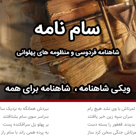
تمرتاش با وی نشد هیچ رام
ببردش همانگه به نزدیک سا
سران سپه زین خبر یافتند
سراسر سوی سام بشتافتند
بدیدند فغفور را بسته دست
بر پهلو یل سرافکنده پست
مرتاش جنگی سخن کرد ساز
به پرده همی راند با سام راز