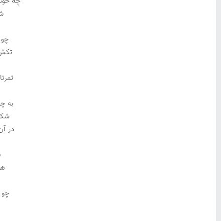
چه خوش
شه
چو 
تکش 
تمرتا
به چ
شکی
در آن
ف
هم
چو ا