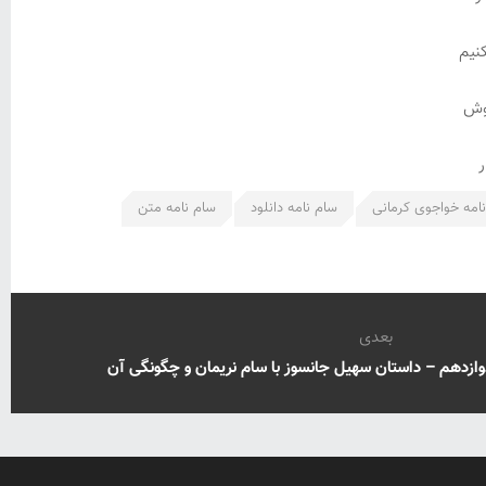
نیم
روش
ر
امه خواجوی کرمانی
سام نامه دانلود
سام نامه متن
بعدی
ازدهم – داستان سهیل جانسوز با سام نریمان و چگونگی آن