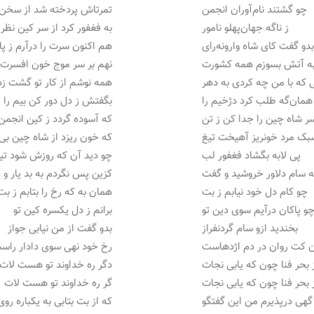
چو گشتند نام‌آوران انجمن
تمرتاش پردخته شد از سخن
ز ناگه جهان‌پهلو نامور
به فغفور کرد از سر کین نظر
دو گفت کای شاه وارونه‌رای
هم اکنون سرت را درآرم ز پا
ه آتش بسوزم همه کشورت
نهم بر سر موج خون افسرت
ی که با من چه کردی به دهر
همه نوشم از کار تو گشت زه
همان‌گه طلب کرد دژخیم را
بگفتش ز دل دور کن بیم را
ر شاه چین را جدا کن ز تن
که آسوده گردد ز کین انجمن
بک مرد خونریز آهیخت تیغ
که خون ریزد از شاه چین بی‌
پی لابه بگشاد فغفور لب
چو دید آن که روزش شود تی
ه سام دلاور خروشید و گفت
کزین پس نگردم به بد یار و
چو کام دل خود نیابم ز بت
همان به که رخ را بتابم ز بت
و پاکان درآیم سوی دین تو
برانم ز دل یکسره کین تو
بخندید ازو سام گردنفراز
بدو گفت از من نیابی جواز
 کت روان در دم اژدهاست
رخ خود نهی سوی دادار راس
 بحر فنا چون که یابی نجات
دگر ره خداوند تو هست لات
 بحر فنا چون که یابی نجات
گر ره خداوند تو هست لات
گهی درپذیرم من این گفتگو
که از بت بتابی به یکباره روی