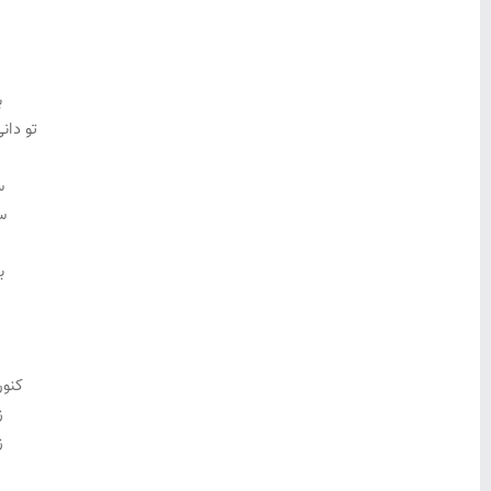
ب
ب
تو دان
س
س
ب
چ
کنون
ز
ز