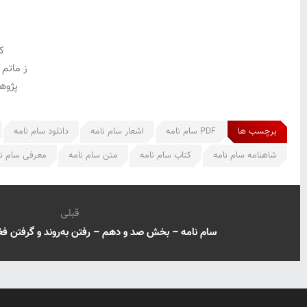
ک
ز ماتم 
پژوه
برچسب ها
PDF سام نامه
اشعار سام نامه
دانلود سام نامه
شاهنامه سام نامه
کتاب سام نامه
متن سام نامه
معرفی سام نا
قبلی
سام نامه – بخش صد و دهم – رفتن به‌روند و گرفتن فغفو