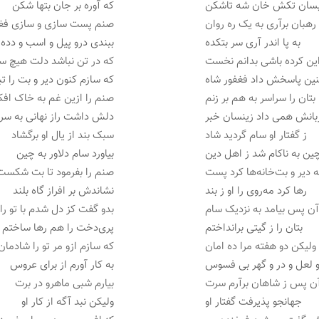
سان تکش خان شه تاشکن
که آوره بر جان بتها شکن
رهبان برآری به یک ره روان
صنم پست سازی و سازی فغ
به پا اندر آری سر بتکده
ببندی درو پیل و اسب و دده
ین کرده باشی بدانم نخست
که در تن نباشد دلت هیچ 
ین پاسخش داد فغفور شاه
که سازم کنون دیر و بت را تب
بتان را سراسر به هم بر زنم
صنم را ازین غم به خاک افک
بانش همی داد زینسان خبر
دلش داشت راز نهانی به سر
ز گفتار او سام گردید شاد
سبک بند از یال او برگشاد
ین به ناکام شد ز اهل دین
بیاورد سام دلاور به چین
 دیر و بت‌خانه‌ها کرد پست
صنم را بفرمود تا بت شکست
رها کرد مه‌روی را او ز بند
نشاندش بر افراز گاه بلند
آن پس بیامد به نزدیک سام
بدو گفت کز دل شدم با تو را
بتان را ز گیتی برانداختم
پری‌دخت را هم رها ساختم
ولیکن دو هفته مرا ده امان
که سازم ازو مر تو را شادمان
 لعل و در و گهر بی فسوس
به کار آورم از برای عروس
آن پس ز شاهان برآرم سرت
بیارم شبی ماهرو در برت
جهانجو پذیرفت گفتار او
ولیکن نبد آگه از کار او