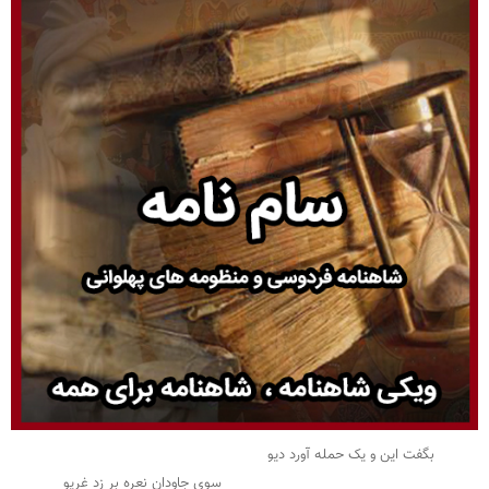
بگفت این و یک حمله آورد دیو
سوی جاودان نعره بر زد غریو