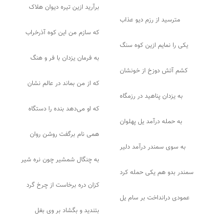
برآرید ازین تیره دیوان هلاک
مترسید از رزم دیو عذاب
که سازم من این کوه آذرخراب
یکی را نمایم ازین کوه سنگ
به فرمان یزدان با فر و هنگ
کشم آتش دوزخ از خونشان
که از من بماند در عالم نشان
به یزدان پناهید در رزمگاه
که او می‌دهد بنده را دستگاه
به حمله درآمد یل پهلوان
همی نام برگفت روشن روان
به سوی سمندر درآمد دلیر
به چنگال شمشیر چون نره شیر
سمندر بدو هم یکی حمله کرد
کزان دره برخاست از چرخ گرد
عمودی درانداخت بر سام یل
بتندید و بگشاد بر وی بغل