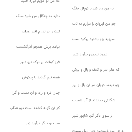
که گرز تو مویم نیارد خلید
به من داد شداد کوپال جنگ
نتابد به چنگال من خاره سنگ
چو من ابروان را درآرم به تاب
تنت را دراندازم اندر عذاب
سپهبد چو بشنید برکرد اسب
بیامد برش همچو آذرگشسب
عمود نریمان برآورد شیر
فرو کوفت بر ترک دیو دلیر
که مغز سر و کتف و یال و برش
همه نرم گردید با پیکرش
چو دیدند دیوان مر آن یال و برز
چنان فره و رزم و آن دست و گرز
شگفتی بماندند از آن کامیاب
کز آن گونه کشته است دیو عذاب
ز سوی دگر گرد شاپور شیر
سر دیو دیگر درآورد زیر
به هر سو خروشید چون پیل مست