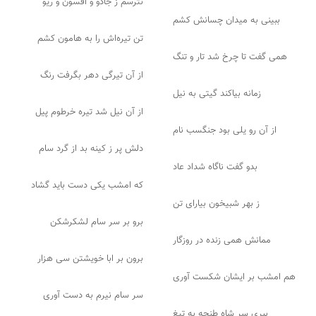
نترسم ز جادو و افسون و ریو
ببینی به میدان چسانش کشم
تن تیره‌اش را به هامون کشم
همی گفت تا چرخ شد تار و تنگ
از آن تیرگی دهر بگرفت رنگ
زمانه بیاکند گیتی به نیل
از آن نیل شد تیره خرطوم پیل
از آن رو یلی بود جنگسب نام
دلش پر ز کینه بد از گرد سام
بدو گفت ناگاه شداد عاد
که امشب یکی دست باید گشاد
ز بهر شبیخون بیارای تن
برو بر سر سام لشکرشکن
ممانش همی زنده در روزگار
برون بر ابا خویشتن سی هزار
هم امشب بر ایشان شکست آوری
سر سام نیرم به دست آوری
ببری سر شاه طنجه به تیغ