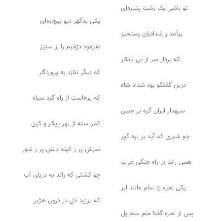
تو باشی یک زشت پتیاره‌ای
یکی بدگهر دیو بیچاره‌ای
برآمد ز شدادیان رستخیز
بفرمود دژخیم را از ستیز
که بردار سر از تن نابکار
که دیگر نتازد به پروردگار
درین گفتگو بود شداد شاه
که برخاست از راه گرد سیاه
سپهدار ایران گره بر جبین
کمربسته از بهر پیکار و کین
چو شیری که آید بر نره گور
سرش پر ز کینه دلش پر ز شور
همی راند در راه جنگی غراب
چو کشتی که راند به دریای آب
یکی نعره زد سام مانند ابر
که لرزید دل در درون هژبر
پس از نعره گفتا منم سام یل