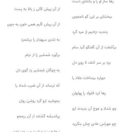
رها ساز او را و بگشای دست
از آن پیش کآئی ز بالا به پست
ببخشای بر این گو نامجوی
از آن پیش کآرم همی خون به جوی
بتندید دژخیم از مرد گرد
به تندی سپهدار را برشمرد
برآشفت از آن گفتگو گرد سام
برآورد شمشیر را از نیام
بزد بر سر کتف تا روی دل
به چوگان شمشیر زد گوی دل
دوپاره بینداخت جلاد را
که ترساند از آن ضرب شداد را
رها کرد قلواد را پهلوان
بجوشید ازو گرد روشن روان
چو شداد و عوج آن بدیدند ازو
پراندیشه گشتند از آن رزمجو
چو مهراس عادی چنان بنگرید
ز جا جست و غرید و بر وی دوید