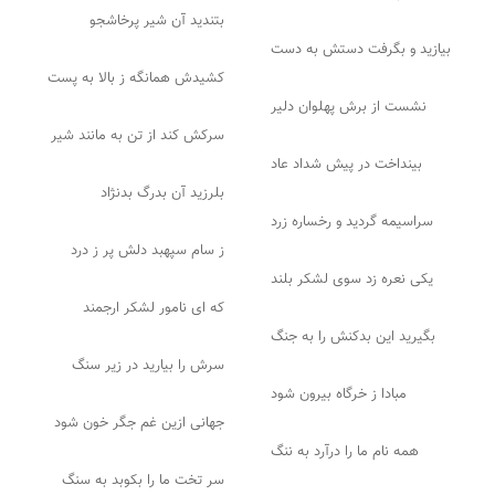
بتندید آن شیر پرخاشجو
بیازید و بگرفت دستش به دست
کشیدش همانگه ز بالا به پست
نشست از برش پهلوان دلیر
سرکش کند از تن به مانند شیر
بینداخت در پیش شداد عاد
بلرزید آن بدرگ بدنژاد
سراسیمه گردید و رخساره زرد
ز سام سپهبد دلش پر ز درد
یکی نعره زد سوی لشکر بلند
که ای نامور لشکر ارجمند
بگیرید این بدکنش را به جنگ
سرش را بیارید در زیر سنگ
مبادا ز خرگاه بیرون شود
جهانی ازین غم جگر خون شود
همه نام ما را درآرد به ننگ
سر تخت ما را بکوبد به سنگ