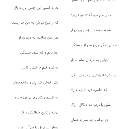
ندارد به گیتی کس او را همال
ندارد کسی این چنین یال و بال
به پاسخ بدو گفت عوج پلید
که از تیغ تیزش به من بد رسید
شدم خسته از زخم پیکان او
هراسان بماندم به میدان او
سه روز دگر چون من از خستگی
رها یابم و کم شود بستگی
درآیم به میدان سام سوار
به نیرو کنم بر تنش کارزار
تو اندیشه چندین ز بیمش مکن
یکی گوش کن پند و بشنو سخن
که خاتوره فردا درآید ز راه
به افسون کند روز بر وی سیاه
تنش را درآرد به چنگال مرگ
بریزد ز شاخ جوانیش برگ
چو او اندر آید سرآید غمان
همان سام یل را سرآرد زمان