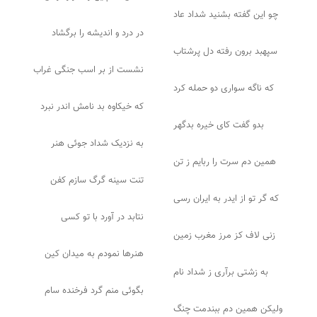
چو این گفته بشنید شداد عاد
در درد و اندیشه را برگشاد
سپهبد برون رفته دل پرشتاب
نشست از بر اسب جنگی غراب
که ناگه سواری دو حمله کرد
که خیکاوه بد نامش اندر نبرد
بدو گفت کای خیره بدگهر
به نزدیک شداد جوئی هنر
همین دم سرت را ربایم ز تن
تنت سینه گرگ سازم کفن
که گر تو از ایدر به ایران رسی
نتابد در آورد با تو کسی
زنی لاف کز مرز مغرب زمین
هنرها نمودم به میدان کین
به زشتی برآری ز شداد نام
بگوئی منم گرد فرخنده سام
ولیکن همین دم ببندمت چنگ