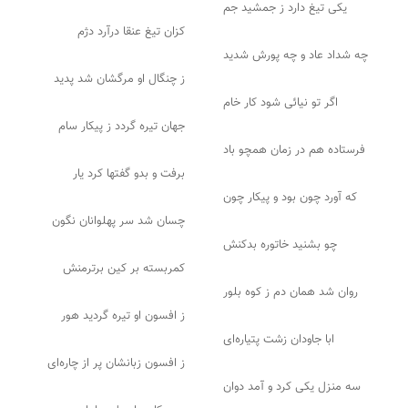
یکی تیغ دارد ز جمشید جم
کزان تیغ عنقا درآرد دژم
چه شداد عاد و چه پورش شدید
ز چنگال او مرگشان شد پدید
اگر تو نیائی شود کار خام
جهان تیره گردد ز پیکار سام
فرستاده هم در زمان همچو باد
برفت و بدو گفتها کرد یار
که آورد چون بود و پیکار چون
چسان شد سر پهلوانان نگون
چو بشنید خاتوره بدکنش
کمربسته بر کین برترمنش
روان شد همان دم ز کوه بلور
ز افسون او تیره گردید هور
ابا جاودان زشت پتیاره‌ای
ز افسون زبانشان پر از چاره‌ای
سه منزل یکی کرد و آمد دوان