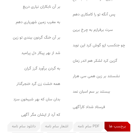
بر آن نابکاران نیاری دریغ
پس آنگه تو را کامکاری دهم
به مغرب زمین شهریاری دهم
سرت برفرازم به چرخ برین
بر آن خنگ گردون ببندی تو زین
چو جنکسب ازو گوش کرد این نوید
شد از بهر پیکار دل پرامید
گزین کرد لشکر هم اندر زمان
به گردن برآورد گرز گران
نشستند بر زین همی سی هزار
همه خشت زن گرد خنجرگذار
ببستند بر سم اسبان نمد
بدان سان که بهر شبیخون سزد
فرستاد شداد کارآگهی
که آرد از ایشان مگر آگهی
برچسب ها
PDF سام نامه
اشعار سام نامه
دانلود سام نامه