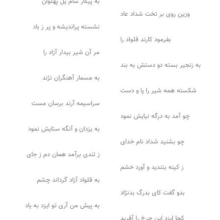
به پیکار سام یل پهلوان
وزین روی بر تخت شداد عاد
نشسته پراندیشه و پر ز باد
بفرمود کارند قلواد را
مر آن شیر بیدار آزاد را
به زنجیر بسته دو دستش به بند
به مسمار آهنگران نژند
شکسته همه شیر را پا و دست
سراسیمه آرند برسان مست
چو آمد به درگه نیایش نمود
به یزدان و آنگه ستایش نمود
چو بشنید شداد نام خدای
ز تندی برآمد همان دم ز جای
ز کینه بتندید و آورد خشم
به قلواد آزاد گرداند چشم
بدو گفت کای بدرگ بدنژاد
به پیش من آری تو ایزد به یاد
کجا ایزد این چرخ را آفرید