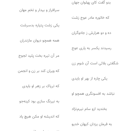
بدو گفت کای پهلوان جهان
سرافراز و بیدار و تخم مهان
که خاتوره مادر عوج زشت
یکی زشت پتیاره بدسرشت
ده و دو هزارش ز جادوگران
همه همچو دیوان مازندران
رسیدند یکسر به یاری عوج
مر آن تیره بخت پلید لجوج
شگفتی بلائی است آن شوم زن
که ویران کند بر زن و انجمن
یکی چاره از بهر او بایدی
که تریاک بر زهر او بایدی
نباشد به افسونگری همچو او
به نیرنگ سازی بود کینه‌جو
بخندید ازو سام نیرم‌نژاد
که اندیشه او مکن هیچ یاد
به فرمان یزدان کیهان خدیو