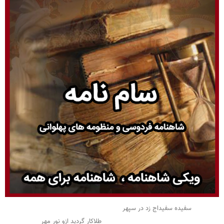
سفیده سفیداج زد در سپهر
طلاکار گردید ازو نور مهر