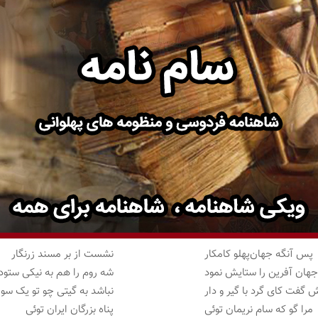
پس آنگه جهان‌پهلو کامکار
نشست از بر مسند زرنگار
هان آفرین را ستایش نمود
شه روم را هم به نیکی ستود
گفت کای گرد با گیر و دار
نباشد به گیتی چو تو یک سوا
مرا گو که سام نریمان توئی
پناه بزرگان ایران توئی