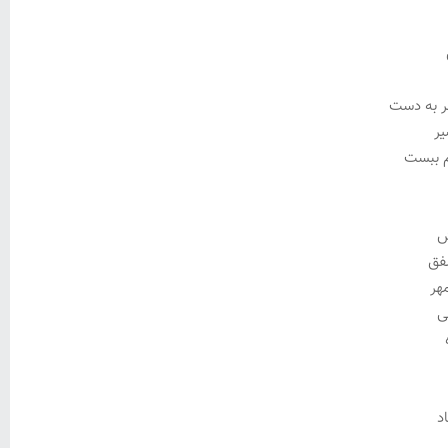
 به دست
یر
م ببست
ش
فق
هر
ی
د