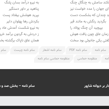
فکند سامش به چنگال چنگ
به نیرو درآمد بسان پلنگ
ی جهان را مدد خواست نیز
پناهید بر داور دستگیر
ید چندان که بشکست دست
بپرید هوشش بیفتاد پست
بگردید رنگش به مانند قیر
بکردش رها پهلوان دلیر
بپیچید آن چنگ پولاد را
به نیرو شکست آمدش عاد را
زمان عاق چون یافت هوش
ز دردش به گردون برآمد خ
تی یکی جادوئی بود سخت
همان عاق ناپاک برگشته بخ
سام نامه
سام نامه PDF
سام نامه اشعار
سام نامه چیست
سام ن
مه
منظومه حماسی
منظومه حماسی سام نامه
بر دیوانه شاپور
سام نامه – بخش صد و س