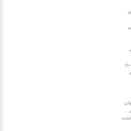
ی
ی
باد
وان
ی
 خشت