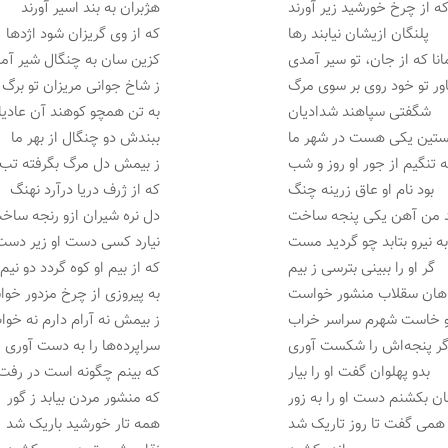
ه از چرخ خورشید زیر آورند
هژبران به بند اسیر آورند
پلنگان ازیشان نیابند رها
که از وی گریزان شود اژدها
نا که از جان، تو سیر آمدی
کزین سان به چنگال شیر آم
ور تو خود روی بر سوی مرگ
ز شاخ جوانی مریزان تو برگ
شگفتی سپاهند شدادیان
به تن همچو کوهند آن عادیا
تین یکی هست در شهر ما
ببندش دو چنگال از بهر ما
ه تنگیم از جور او روز و شب
ز بیمش دل مرگ بگرفته تب
بود نام او عاق زرینه چنگ
که از ژرف دریا درآرد نهنگ
د من آهن یکی پنجه ساخت
دل نره شیران ازو رنجه ساخ
ه نیرو بتابد چو گردید مست
نیارد کسی دست او زیر دست
گر او را ببینی بترسی ز بیم
که از بیم او کوه گردد دو نیم
هان سقلاب منشور خواست
به پیروزی از چرخ مزدور خو
و خاست شهرم سراسر خراب
ز بیمش نه آرام دارم نه خوا
گر پنجه‌اش را شکست آوری
سراپرده‌ها را به دست آوری
بدو پهلوان گفت او را بیار
که بینم چگونه است در رفت 
ن بکشنم دست او را به زور
که منشور مردن بیابد ز گور
همی گفت تا روز تاریک شد
همه تار خورشید باریک شد