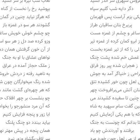
روس سپهری سر اندر کشید
نقاب شب تیره بر سر کشید
دگر دایه شب گلیم سیاه
بپوشید رخ را نخست از گناه
کی بزم آراست پس قهرمان
که هرگز نیاید چنین در گمان
پریرخ بتان ساقیان طراز
گشودند هر سو در غمزه باز
ساغر و چشم از غمزه مست
چو چشم خوش خویش ساغر
 ابرو کمان کرده از غمزه تیر
وزو کرده صد دل ز هر سو اس
لی را که از تیر غمزه بخست
از آن خون گرفتش همان د
ر غمش خم شده پشت چنگ
نواهای عشاق با او به جنگ
ز هجران شده پیر روز فراق
ز ملک حجاز آمده در عراق
احی ز خنیاگر آمد به جوش
به ناهید رفته ز دردش خرو
 لعل چون خور کشیده تتق
شده رنگ میخوارگان چون ش
ان آتش می‌برافروخت چهر
که هر چهره‌ای گشت مانند م
چنین تا سفیده کشیدند می
چو بنشست بر چهر افلاک ح
ین گفت سام سپهبد به شاه
که آن مرد منشورجو را بخواه
ه با هم یکی آزمایش کنیم
ابا زور و پنجه فزایش کنیم
تا بدانم که چونست به جنگ
بیاید ببندد دو چنگ پلنگ
برفتند و آوردندش چو باد
همان پنجه در پیش مهتر نها
 از می لعل چون خورد مرد
سر لاف بگشاد وزور نبرد