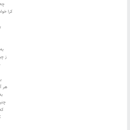
چه 
کرا خوا
ب
به
ز چی
ش
ب
هر آ
به
چنی
که
ک