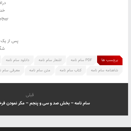
درا
خدا
بپیچ
پس از یک 
شگف
برچسب ها
PDF سام نامه
اشعار سام نامه
دانلود سام نامه
شاهنامه سام نامه
کتاب سام نامه
متن سام نامه
معرفی سام نا
قبلی
سام نامه – بخش صد و سی و پنجم – مکر نمودن فرخار 