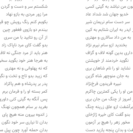
ون من نباشد به گیتی کسی
شکستم سر و دست و گردن 
خدیو جهان شد شداد عاد
مرا زور مردی به بازو نهاد
سر دست سام نریمان شیر
بکوبم کنم رنگ رویش چو قی
 ایدر به ایران شتابم به کین
ببندم دو بازوی فغفور چین
به من داد سالاری و مهتری
از آن رو نتابید با من سری
بخندید ازو سام نیرم نژاد
بدو گفت کای مرد ناپاک زاد
اری بدین گونه لاف و گزاف
هنر باید از مرد جنگی نه لاف
نگوید خردمند از خویشتن
به هرجا هنر خود بگوید سخ
نشاید تو را نام شاهان بری
که نه پهلوانی و نه مهتری
به جان منوچهر شاه گزین
که زیبد بدو تاج و تخت و نگ
نبیره فریدون فرخ‌نژاد
پدر بر پدرشاه و هم پاکزاد
من او را یکی کمترین چاکرم
کمر بسته او را و فرمان برم
 امروز از چنگ من جان بری
پس آنگه به گیتی کنی داوری
رآشفت ازو عاق زرینه چنگ
بغرید بر سام همچون نهنگ
بدو گفت کای خیره ژاژخای
ز اندوه بیرون منه هیچ پای
مخور زهر را هیچ بر آزمون
بدان تا نیاری سر خود نگون
ت و بدان پنجه یازید دست
بدان حمله آورد چون پیل 