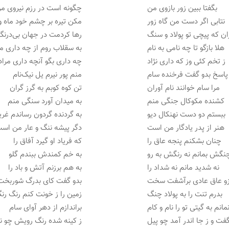
بگفتا ببین زور بازوی من
چگونه است در رزم نیروی م
نتابی اگر دست من گاه زور
مکن تیره بر چشم خود ماه و
ان که پیچی تو پولاد و سنگ
رها کردمت در جهان بی‌درنگ
هلا بازگو تا چه نامی به نام
به سقلاب روم از چه داری م
ز تخم کئی وز که داری نژاد
چه داری بگو آنچه داری مراد
پاسخ بدو گفت فرخنده سام
منم پور نیرم یل نیک‌نام
مرا سام خوانند نام آوران
تن کوه کوبم به گرز گران
کشنده مکوکال جنگی منم
به میدان آورد سنگی منم
ببستم دو دست نهنکال دیو
به گردنده گردون رساندم غری
هنر از پدر یادگار من است
دگر پیشه ننگ و عار من اس
چنان بشکنم پنجه عاق را
که فریاد او گیرد آفاق را
نگش بمانم نه رنگش به رو
به خم کمندش ببندم گلو
نه شدید مانم نه شداد را
به هم برزنم آتش و باد را
زو عاق عادی برآشفت سخت
بدو گفت کای بدرگ شوربخت
بدرم تنت را به پولاد چنگ
زمین را ز خونت کنم رنگ رن
مانم به گیتی تو را نام و کام
براندازم از دهر آوای سام
فت و ز جا اندر آمد چو پیل
ز کینه شده رنگ رویش چو ن