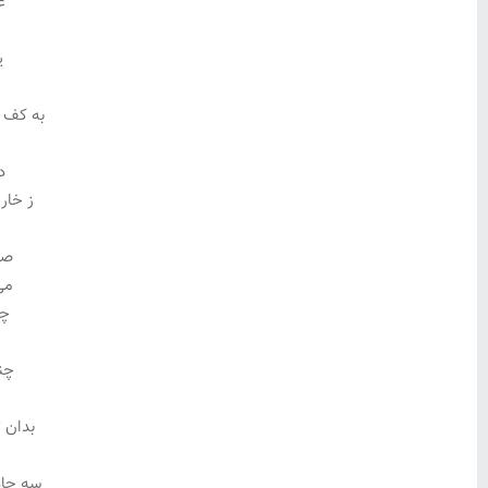
ع
ی
به کف 
ز
د
ز خا
صر
می
چن
چن
ک
بدان 
سه جام