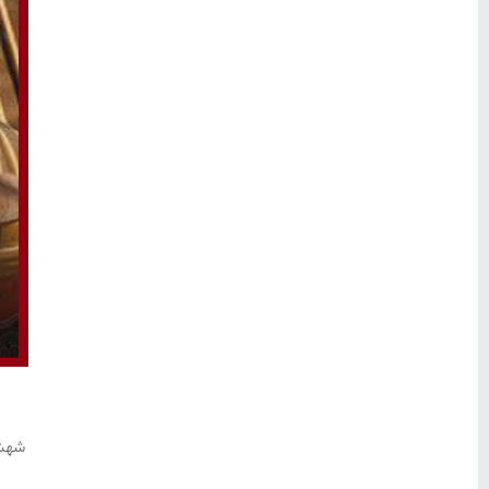
ج
شهش 