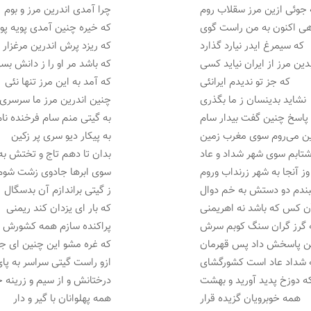
جوئی ازین مرز سقلاب روم
چرا آمدی اندرین مرز و بوم
هی اکنون به من راست گوی
که خیره چنین آمدی پویه پو
که سیمرغ ایدر نیارد گذارد
که ریزد پرش اندرین مرغزار
دین مرز از ایران نیاید کسی
که باشد مر او را ز دانش بس
که جز تو ندیدم ایرانئی
که آمد به این مرز تنها نئی
نشاید بدینسان ز ما بگذری
چنین اندرین مرز ما سرسری
 پاسخ چنین گفت بیدار سام
به گیتی منم سام فرخنده نام
ن می‌روم سوی مغرب زمین
به پیکار دیو سری پر زکین
تابم سوی شهر شداد و عاد
بدان تا دهم تاج و تختش به 
وز آنجا به شهر زرنداب وروم
سوی ابرها جادوی زشت شوم
بندم دو دستش به خم دوال
ز گیتی براندازم آن بدسگال
ن کس که باشد نه اهریمنی
که بار ای یزدان کند ریمنی
 گرز گران سنگ کوبم سرش
پراکنده سازم همه کشورش
ن پاسخش داد پس قهرمان
که غره مشو این چنین ای ج
 شداد عاد است کشورگشای
ازو راست گیتی سراسر به پا
ه دوزخ پدید آورید و بهشت
درختانش و از سیم و زرینه
همه خوبرویان گزیده قرار
همه پهلوانان با گیر و دار