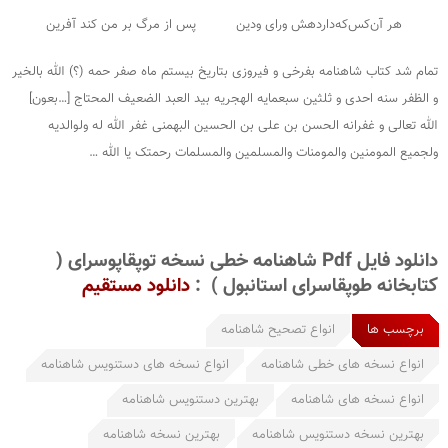
هر آن‌کس‌که‌داردهش ورای ودین پس از مرگ بر من کند آفرین
تمام شد کتاب شاهنامه بفرخی و فیروزی بتاریخ بیستم ماه صفر حمه (؟) الله بالخیر
و الظفر سنه احدی و ثلثین سبعمایه الهجریه بید العبد الضعیف المحتاج […بعون]
الله تعالی و غفرانه الحسن بن علی بن الحسین البهمنی غفر الله له ولوالدیه
ولجمیع المومنین والمومنات والمسلمین والمسلمات رحمتک یا الله …
دانلود فایل Pdf شاهنامه خطی نسخه توپقاپوسرای (
کتابخانه طوپقاسرای استانبول ) :
دانلود مستقیم
برچسب ها
انواع تصحیح شاهنامه
انواع نسخه های خطی شاهنامه
انواع نسخه های دستنویس شاهنامه
انواع نسخه های شاهنامه
بهترین دستنویس شاهنامه
بهترین نسخه دستنویس شاهنامه
بهترین نسخه شاهنامه