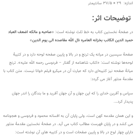
اندازه: ۲۹ × ۳۷/۵ سانتیمتر
توضیحات اثر:
در صفحۀ نخستین کتاب به خط ثلث نوشته است: «
صاحبه و مالکه اضعف العباد
حمید الدین
الکاتب بخزانه
العامره نال الله مقاصده الى یوم الدین
»
صفحۀ سپسین در میانه یک ترنج و در بالا و پایین صفحه لوحه دارد و در کتیبۀ
لوحه‌ها نوشته است: «کتاب شاهنامه از گفتار – فردوسی رحمه الله علیه». ترنج
میانۀ صفحه نیز کتیبه‌ای دارد که عبارت آن در میکرو فیلم خوانا نیست. متن کتاب با
مقدمۀ منثور آغاز می گردد:
سپاس و آفرین خدای را که این جهان و آن جهان آفرید و ما بندگان را اندر جهان
پدیدار کرد….
و این همان مقدمه کهن است، ولی پایان آن به افسانه محمود و فردوسی و هجونامه
می کشد و در پایان فهرست مطالب کتاب می آید. در صفحۀ نخستین مقدمۀ منثور
دارای چهار لوح در بالا و پایین صفحات است و در کتیبه های آن نوشته است: