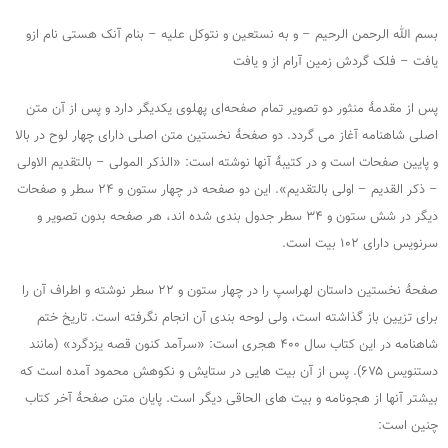
بسم الله الرحمن الرحیم – و به نستعین و نتوکل علیه – بنام آنک هستی نام ازو
یافت – فلک گردش زمین آرام از و یافت
پس از مقدمۀ منثور دو تصویر تمام صفحه‌ای پهلوی یکدیگر دارد و پس از آن متن
اصلی شاهنامه آغاز می گردد. دو صفحۀ نخستین متن اصلی دارای چهار لوح در بالا
و پایین صفحات است و در کتیبۀ آنها نوشته است: «الذکر المولى – بالتقدیم الاولى
– ذکر القدیم – اولى بالتقدیم». این دو صفحه در چهار ستون و ۲۴ سطر و صفحات
دیگر در شش ستون و ۳۴ سطر جدول بندی شده اند، هر صفحه بدون تصویر و
سرنویس دارای ۱۰۲ بیت است.
صفحۀ نخستین داستان لهراسپ را در چهار ستون و ۲۲ سطر نوشته و اطراف آن را
برای تزیین باز گذاشته است، ولی لوحه بندی آن انجام نگرفته است. تاریخ ختم
شاهنامه در این کتاب سال ۴۰۰ هجری است: «سرآمد کنون قصه یزدگرد» (مانند
دستنویس ۶۷۵). پس از آن بیت هایی در ستایش و نکوهش محمود آمده است که
بیشتر آنها از هجونامه و بیت های الحاقی دیگر است. پایان متن صفحۀ آخر کتاب
چنین است: