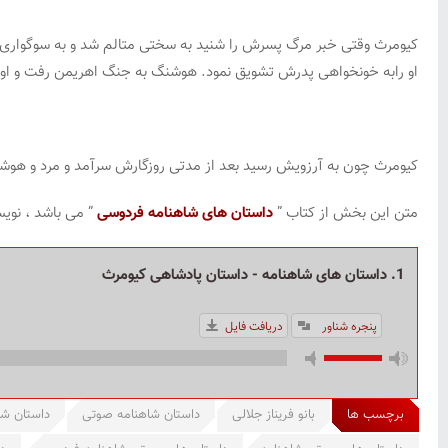
کیومرث وقتی خبر مرگ پسرش را شنید به سختی متالم شد و به سوگوار
او رابه خونخواهی پدرش تشویق نمود. هوشنگ به جنگ اهریمن رفت و او
کیومرث چون به آرزویش رسید بعد از مدتی روزگارش سرآمد و مرد و هوش
متن این بخش از کتاب ”
داستان های شاهنامه فردوسی
” می باشد ، نویس
1. داستان های شاهنامه - داستان پادشاهی کیومرث
پنجره شناور
دریافت فایل
برچسب ها
بانو فریناز جلالی
داستان شاهنامه صوتی
داستان شا