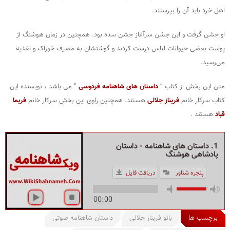
اهل خرد باید آن را بپرستند.
او جشن گرفت و این جشن سرآغاز جشن سده بود. همچنین در زمان هوشنگ از
پوست بعضی حیوانات لباس درست کردند و گوشتشان به مصرف خوراک و تغذیه
می‌رسید.
متن این بخش از کتاب ”
داستان های شاهنامه فردوسی
” می باشد ، نویسنده این
کتاب سرکار خانم
فریناز جلالی
هستند. همچنین راوی این بخش سرکار خانم
فریما
قباد
هستند .
1. داستان های شاهنامه - داستان
پادشاهی هوشنگ
پنجره شناور
دریافت فایل
00:00
برچسب ها
بانو فریناز جلالی
داستان شاهنامه صوتی