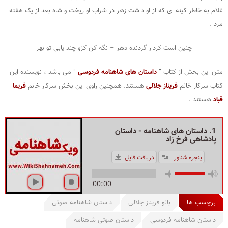
غلام به خاطر کینه ای که از او داشت زهر در شراب او ریخت و شاه بعد از یک هفته
مرد .
چنین است کردار گردنده دهر – نگه کن کزو چند یابی تو بهر
متن این بخش از کتاب ”
داستان های شاهنامه فردوسی
” می باشد ، نویسنده این
کتاب سرکار خانم
فریناز جلالی
هستند. همچنین راوی این بخش سرکار خانم
فریما
قباد
هستند .
1. داستان های شاهنامه - داستان
پادشاهی فرخ زاد
پنجره شناور
دریافت فایل
00:00
برچسب ها
بانو فریناز جلالی
داستان شاهنامه صوتی
داستان شاهنامه فردوسی
داستان صوتی شاهنامه