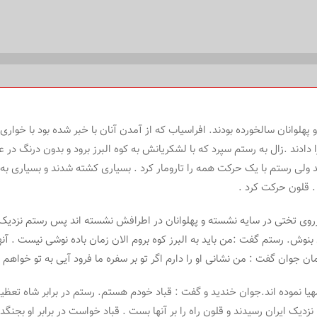
وانان سالخورده بودند. افراسیاب که از آمدن آنان با خبر شده بود با خواری فر
دادند .زال به رستم سپرد که با لشکریانش به کوه البرز برود و بدون درنگ د
تند ولی رستم با یک حرکت همه را تارومار کرد . بسیاری کشته شدند و بسیاری ب
 . قلون حرکت کرد .
برروی تختی در سایه نشسته و پهلوانان در اطرافش نشسته اند پس رستم نزدیک ر
نوش. رستم گفت :من باید به البرز کوه بروم الان زمان باده نوشی نیست . آنها 
 جوان گفت : من نشانی او را دارم اگر تو بر سفره ما فرود آیی به تو خواهم 
یا نموده اند.جوان خندید و گفت : قباد خودم هستم. رستم در برابر شاه تعظیم 
زدیک ایران رسیدند و قلون راه را بر آنها بست . قباد خواست در برابر او بج