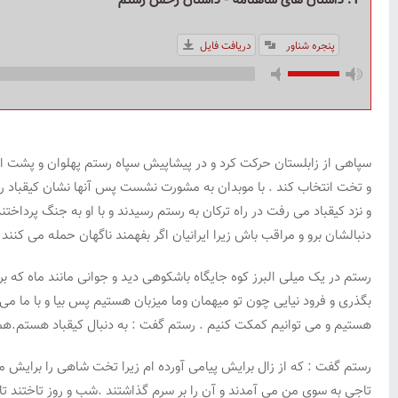
1. داستان های شاهنامه - داستان رخش رستم
پنجره شناور
دریافت فایل
سپاهی از زابلستان حرکت کرد و در پیشاپیش سپاه رستم پهلوان و پشت او پهل
و تخت انتخاب کند . با موبدان به مشورت نشست پس آنها نشان کیقباد را 
و نزد کیقباد می رفت در راه ترکان به رستم رسیدند و با او به جنگ پرداخ
دنبالشان برو و مراقب باش زیرا ایرانیان اگر بفهمند ناگهان حمله می کنند
رستم در یک میلی البرز کوه جایگاه باشکوهی دید و جوانی مانند ماه که 
بگذری و فرود نیایی چون تو میهمان وما میزبان هستیم پس بیا و با ما می ب
هستیم و می توانیم کمکت کنیم . رستم گفت : به دنبال کیقباد هستم.همان
رستم گفت : که از زال برایش پیامی آورده ام زیرا تخت شاهی را برایش مه
تاجی به سوی من می آمدند و آن را بر سرم گذاشتند .شب و روز تاختند تا ن