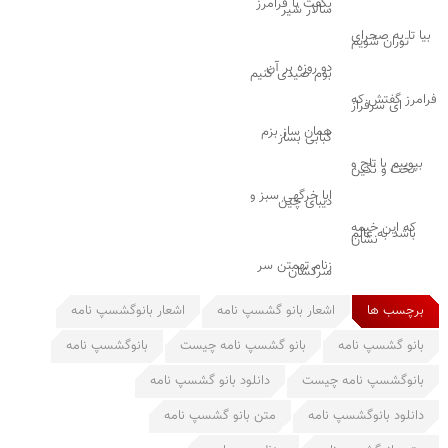
بگفت با فرامرز
سالار شیر
بیا تا به صحرای
توران شویم
دو روزه بر آن
بوم صیدی کنیم
فرامرز گفتش که
ای سرفراز
همان ساز بزم
کبابی بساز
بپوییم با تاج و
تخت و نگین
ابا خرگهی سبز و
دیبای چین
که این خیمه
باشد به عالم
نشان
زنام تهمتن سر
سرکشان
برچسب ها
اشعار بانو گشسپ نامه
اشعار بانوگشسپ نامه
بانو گشسپ نامه
بانو گشسپ نامه چیست
بانوگشسپ نامه
بانوگشسپ نامه چیست
دانلود بانو گشسپ نامه
دانلود بانوگشسپ نامه
متن بانو گشسپ نامه