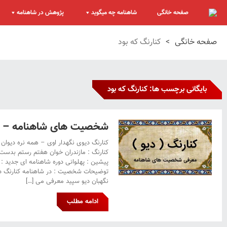
صفحه خانگی
شاهنامه چه میگوید
پژوهش در شاهنامه
صفحه خانگی
>
کنارنگ که بود
بایگانی برچسب ها: کنارنگ که بود
شخصیت های شاهنامه – کنا
کنارنگ دیوی نگهدار اوی – همه نره دیوان 
کنارنگ : مازندران خوان هفتم رستم بدست
پیشین : پهلوانی دوره شاهنامه ای جدید : ک
توضیحات شخصیت : در شاهنامه کنارنگ 
نگهبان دیو سپید معرفی می […]
ادامه مطلب