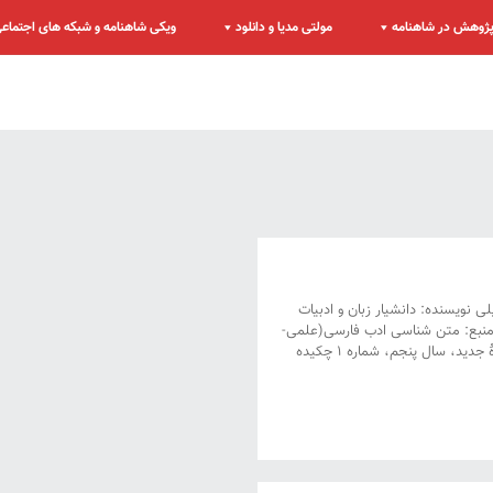
ژوهش در شاهنامه
مولتی مدیا و دانلود
ویکی شاهنامه و شبکه های اجتماع
 نویسنده: دانشیار زبان و ادبیات
ان تاریخ نگارش: تابستان ۱۳۹۱ هجری شمسی منبع: متن شناسی ادب فارسی(علمی-
پژوهشی) دانشکدۀ ادبیات و علوم انسانی، دانشگاه اصفهان، سال چهل و نهم، دورۀ جدید، سال پنجم، شماره ۱ چکیده