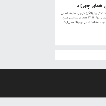
ی همای چهرزاد
: دکتر رواح‌انگیز کراچی سابقه شغلی
یا تحصیلی نویسنده: دانشیار پژوهشگاه علوم انسانی و مطالعات فرهنگی تاریخ نگارش: بهار ۱۳۹۱ هجری شمسی منبع:
لمی-پژوهشی جستارهای ادبی، شمارۀ صدو هفتادو هفت، تابستان ۱۳۹۱ چکیده مقاله: همای چهرزاد به روایت