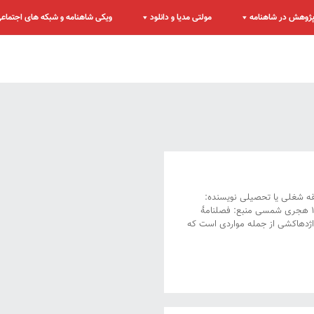
ژوهش در شاهنامه
مولتی مدیا و دانلود
ویکی شاهنامه و شبکه های اجتماع
قه شغلی یا تحصیلی نویسنده:
استادیار زبان و ادربیات فارسی دانشگاه شهید چمران اهوراز تاریخ نگارش: بهار ۱۳۸۷ هجری شمسی منبع: فصلنامۀ
بییست و چهار، تابستان ۱۳۸۸ چکیده مقاله: اژدهاکشی از جمله مواردی است که