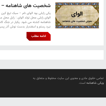
شخصیت های شاهنامه – ا
یکی زابلی بود الوای نام – سبک تیغ کین برک
الوای زابلی محل تولد الوای : زابل محل م
شاهنامه کشته می شود. یکبار در جنگ کام
نبرد رستم و اسفندیار بدست نوش آذر پسرِ ا
ادامه مطلب
تمامی حقوق مادی و معنوی این سایت محفوظ و متعلق به
ویکی شاهنامه
است.