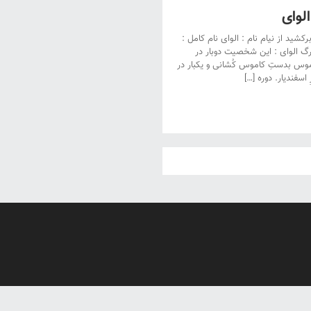
لوای
شید از نیام نام : الوای نام کامل :
رگ الوای : این شخصیت دوبار در
وس بدستِ کاموس کُشانی و یکبار در
سفندیار. دوره […]