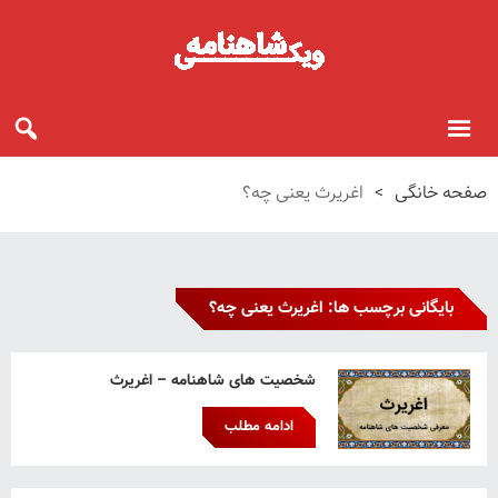
صفحه خانگی
>
اغریرث یعنی چه؟
بایگانی برچسب ها: اغریرث یعنی چه؟
شخصیت های شاهنامه – اغریرث
ادامه مطلب