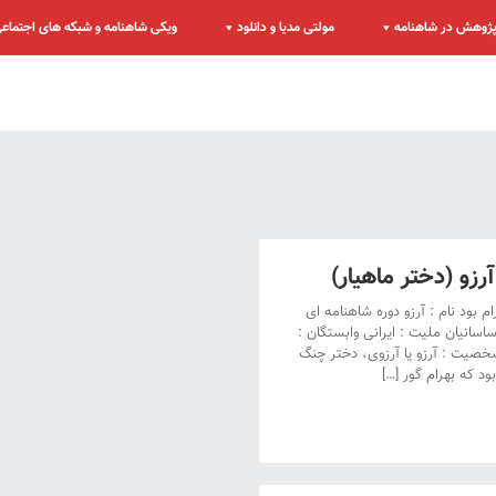
ژوهش در شاهنامه
مولتی مدیا و دانلود
ویکی شاهنامه و شبکه های اجتماع
و (دختر ماهیار)
ام بود نام : آرزو دوره شاهنامه ای
اسانیان ملیت : ایرانی وابستگان :
خصیت : آرزو یا آرزوی، دختر چنگ
د که بهرام گور […]