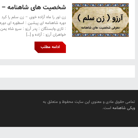
شخصیت های شاهنامه – آر
زن تور را ماه آزاده خوی – زن سلم را کرد نا
دوره شاهنامه ای پیشین : اسطوره ای دوره
: تازی وابستگان : پدر آرزو : سرو شاه یم
خواهران آرزو : آزاده و […]
ادامه مطلب
تمامی حقوق مادی و معنوی این سایت محفوظ و متعلق به
ویکی شاهنامه
است.