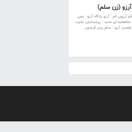
زو (زن سلم)
م آرزوی نام : آرزو زادگاه آرزو : یمن
 شاهنامه ای جدید : پیشدادیان ملیت
ن همسر آرزو : سلم پسر فریدون