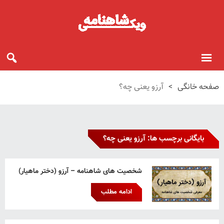
صفحه خانگی
>
آرزو یعنی چه؟
بایگانی برچسب ها: آرزو یعنی چه؟
شخصیت های شاهنامه – آرزو (دختر ماهیار)
ادامه مطلب