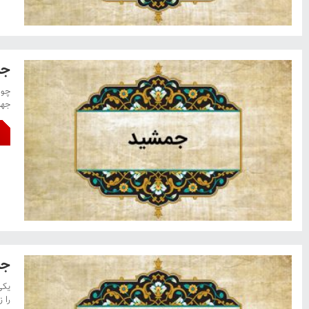
جم
چو 
جها
جم
یکی
را 