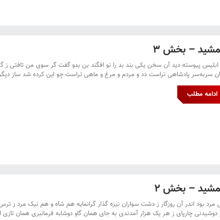
شید – بخش ۳
ابلیس پیوسته دید آن سخن یکی بند بد را نو افگند بن بدو گفت گر سوی من تافتی ز گی
ن سربه‌سر پادشاهی تراست دد و مردم و مرغ و ماهی تراست چو این کرده شد ساز دیگر
ادامه مطلب
شید – بخش ۲
 مرد بود اندر آن روزگار ز دشت سواران نیزه گذار گرانمایه هم شاه و هم نیک مرد ز ترس ج
ز دوشیدنی چارپای ز هر یک هزار آمدندی به جای همان گاو دوشابه فرمانبری همان تازی 