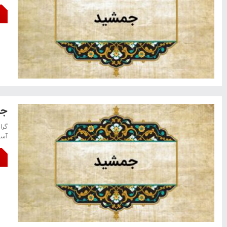
جم
گرا
آسو