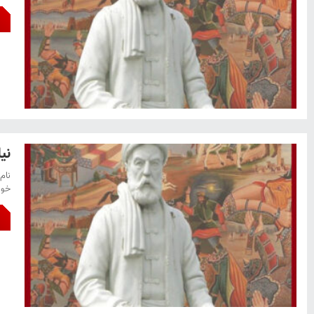
نی
خوا