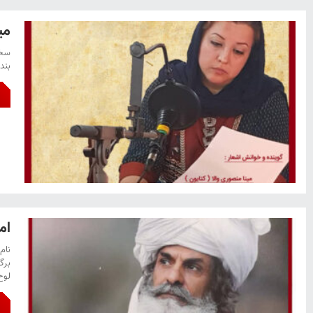
می
سخن
بنده م
ام
لوح