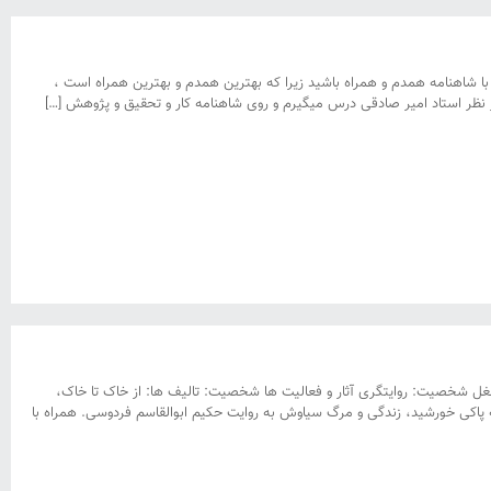
ا شاهنامه همدم و همراه باشید زیرا که بهترین همدم و بهترین همراه است ،
ل تولد شخصیت: شهر اصفهان شغل شخصیت: روایتگری آثار و فعالیت ها شخصیت: تالیف ها: از خاک تا خاک،
ده‌ای از سخنان گهربار و پندآموز حکیم ابوالقاسم فردوسی طوسی. نشر خوشه ۱۳۷۵ به پاکی خورشید، زندگی و مرگ سیاوش به روایت حکیم ابوالقاسم فردوسی. همراه با