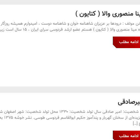
نا منصوری والا ( کتایون )
 مولف : درودها بر عزیزان شاهنامه خوان و شاهنامه دوست ، امیدوارم همیشه روزگار ب
ینا منصوری والا ( کتایون ) هستم عضو ارشد فردوسی سرای ایران ، ۱۵ سال است زیر نظر استاد امیر صادقی درس میگیرم و روی شاهنامه کار و تحقیق و پژوهش […]
ادامه مطلب
یرصادقی
نام شخصیت: امیر صادقی سال تولد شخصیت: ۱۳۳۰ مح
برگزی
 […]
ادامه مطلب