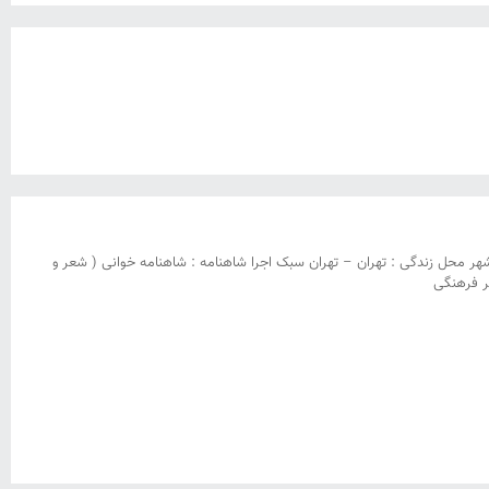
 : سیاوُش مرادی سال تولد : ۱۳۷۲ سال شروع فعالیت : ۱۳۸۹ استان و شهر محل زندگی : تهران – تهران سبک اجرا شاهنامه : شاهنامه خوانی ( شعر و