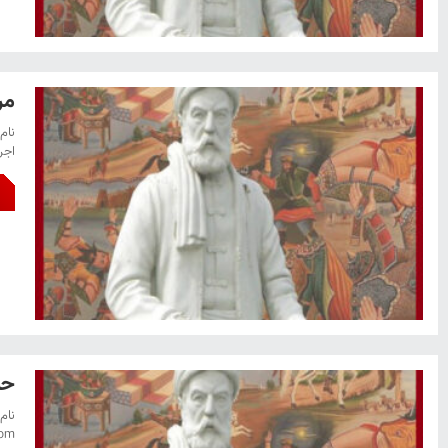
مر
اجرا
حم
نام
com