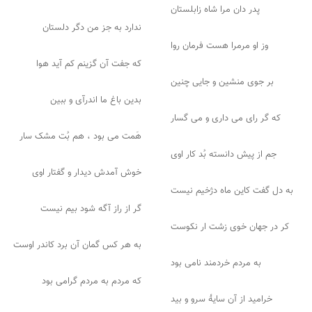
پدر دان مرا شاه زابلستان
ندارد به جز من دگر دلستان
وز او مرمرا هست فرمان روا
که جفت آن گزینم کم آید هوا
بر جوی منشین و جایی چنین
بدین باغ ما اندرآی و ببین
که گر رای می داری و می گسار
هَمت می بود ، هم بُت مشک سار
جم از پیش دانسته بُد کار اوی
خوش آمدش دیدار و گفتار اوی
به دل گفت کاین ماه دژخیم نیست
گر از راز آگه شود بیم نیست
کر در جهان خوی زشت ار نکوست
به هر کس گمان آن برد کاندر اوست
به مردم خردمند نامی بود
که مردم به مردم گرامی بود
خرامید از آن سایهٔ سرو و بید