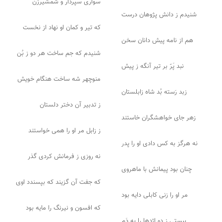
سواری سپردار و شمشیرزن
شنیدم ز دانش پژوهان درست
که تیر و کمان او نهاد از نخست
هم از نامه پیش دانان سخن
شنیدم که جم ساخت هر دو ز بُن
نبد پَرّ بر تیر آنگه ز پیش
منوچهر شه ساخت هنگام خویش
زبد رَسته بُد شاه زابلستان
ز تدبیر آن دختر دلستان
زهر جای خواهشگران خاستند
ز زابل مر او را همی خواستند
نه هرگز به کس دادی او را پدر
نه روزی ز فرمانش کردی گذر
چنان بود پیمانش با ماهروی
که جفت آن گزیند که بپسندد اوی
مر او را زنی کابلی دایه بود
که افسون و نیرنگ را مایه بود
ببستی ز دو اژدها را به دَم