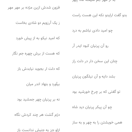
بُد از مهر جم شیفته ماه چهر
فزون شدش ازین مژده بر مهر مهر
بدو گفت ارایدو نکه این هست راست
ز یک آرزویم دو شادی بخاست
چو امید دادی نباشم به درد
که امید نیکو به از پیش خورد
رو آن پرنیان کبود ایدر آر
که هست از برش چهره جم نگار
چنان این سخن دار در دلت راز
که دلت ار بجوید نیابدش باز
بشد دایه و آن نیلگون پرنیان
بیآورد و بنهاد اندر میان
تو گفتی که بر چرخ خورشید بود
نه بر پرنیان چهر جمشید بود
چو آن پیکر پرنیان دید شاه
دژم گشت هر چند کردش نگاه
همی خویشتن را به چهر و به ساز
ازاو جز به جنبش ندانست باز