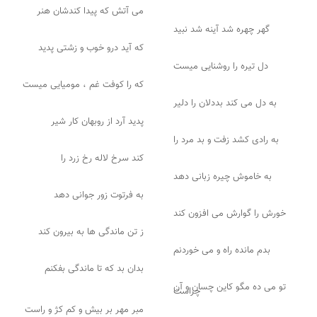
می آتش که پیدا کندشان هنر
گهر چهره شد آینه شد نبید
که آید درو خوب و زشتی پدید
دل تیره را روشنایی میست
که را کوفت غم ، مومیایی میست
به دل می کند بددلان را دلیر
پدید آرد از روبهان کار شیر
به رادی کشد زفت و بد مرد را
کند سرخ لاله رخ زرد را
به خاموش چیره زبانی دهد
به فرتوت زور جوانی دهد
خورش را گوارش می افزون کند
ز تن ماندگی ها به بیرون کند
بدم مانده راه و می خوردنم
بدان بد که تا ماندگی بفکنم
تو می ده مگو کاین چسان و آن
چراست
مبر مهر بر بیش و کم کژ و راست