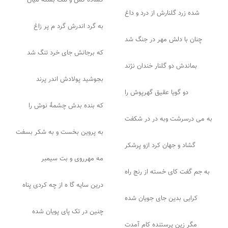
گشاده کش و تنگ بسته میان
شده زرد گلنارش از درد و داغ
به گرد اندرش گرد م پر زاغ
چنان با دلش مهر در جنگ شد
که برجانش جای خرد تنگ شد
بماندش دو گلنار خندان نژند
بجوشید پولادش اندر پرند
دو گویا عقیق گهرپوش را
که بنده بدش چشمهٔ نوش را
به می درسرشت وبه در در شکفت
به پروین بخست و به شکر بسفت
گشاد و جهان کرد ازو پرشکر
مه مهرروی و بت سیمبر
به جم گفت کای خسته از رنج راه
درین سایه گا ه از چه کردی پناه
کرایی بدین جای جویان شده
چنین در تک پای پویان شده
مگر زین پرستنده کام آمدت