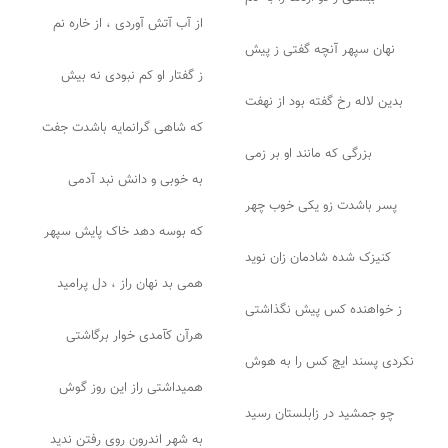
از آب آتش آوردی ، از خاره نم
نهان سپهر آنچه گفتی ز پیش
ز گفتار او کم نبودی نه بیش
بدین لاله رخ گفته بود از نهفت
که شاهی گرانمایه باشدت جفت
بزرگی که مانند او بر زمی
به خوبی و دانش نبد آدمی
پسر باشدت زو یکی خوب چهر
که بوسه دهد خاک پایش سپهر
کنیزک شده شادمان زان نوید
همی بد نهان راز ، دل پرامید
ز خواهنده کس پیش نگذاشتی
هرآن کآمدی خوار برگاشتی
نکردی پسند ایچ کس را به هوش
همیداشتی راز این روز گوش
چو جمشید در زابلستان رسید
به شهر اندرون روی رفتن ندید