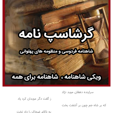
سراینده دهقان موبد نژاد
ز گفت دگر موبدان کرد یاد
که بر شاه جم چون بر آشفت بخت
به ناکام ضحاک را داد تخت