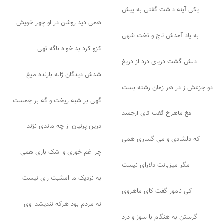
یکی آینه داشت گفتی به پیش
همی دید روشن در او چهر خویش
به یاد آمدش تاج و تخت شهی
کزو کرد بد خواه ناگه تهی
دلش گشت دریای درد از دریغ
شدش دیدگان ژاله بارنده میغ
دو جزعش ز در هر زمان رشته بست
گهی بر شبه ریخت و گه بر جمست
فغ ماهرخ گفت کای ارجمند
درین پرنیان از چه ماندی نژند
که دلشادی و می گساری همی
چرا غم خوری و اشک باری همی
مگر میزبانت دلارای نیست
به نزدیک ما امشبت رای نیست
کی نامور گفت کای ماهروی
نه مردم بود هرکه نندیشد اوی
گرستن به هنگام با سوز و درد