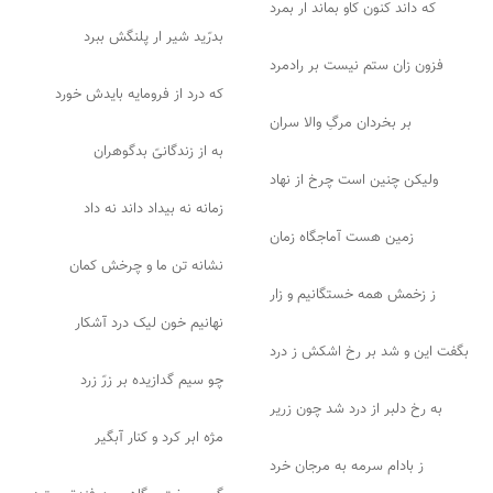
که داند کنون کاو بماند ار بمرد
بدرّید شیر ار پلنگش ببرد
فزون زان ستم نیست بر رادمرد
که درد از فرومایه بایدش خورد
بر بخردان مرگِ والا سران
به از زندگانیّ بدگوهران
ولیکن چنین است چرخ از نهاد
زمانه نه بیداد داند نه داد
زمین هست آماجگاه زمان
نشانه تن ما و چرخش کمان
ز زخمش همه خستگانیم و زار
نهانیم خون لیک درد آشکار
بگفت این و شد بر رخ اشکش ز درد
چو سیم گدازیده بر زرّ زرد
به رخ دلبر از درد شد چون زریر
مژه ابر کرد و کنار آبگیر
ز بادام سرمه به مرجان خرد