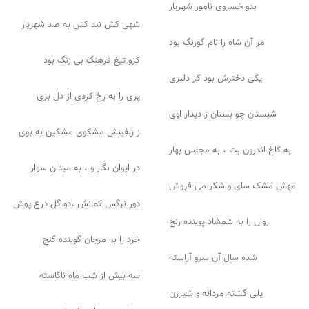
بدو خسروی نامور شهریار
شهی کش نبد کس به صد شهریار
مر آن شاه را نام گورنگ بود
کزو تیغ فرهنگ بی زنگ بود
یکی دخترش بود کز دلبری
پری را به رخ کردی از دل بری
شبستان چو بستان ز دیدار اوی
ز زلفینش مشکوی مشکین به بوی
به کاخ اندرون بت ، به مجلس بهار
در ایوان نگار و ، به میدان سوار
مهش مشک سای و شکر می فروش
دور نرگس کمانش ،دو گل درع پوش
روان را به شمشاد پوینده رنج
خرد را به مرجان گوینده گنج
شده سال آن سرو آراسته
سه بیش از شب ماه ناکاسته
یلی گشته مردانه و شیرزن