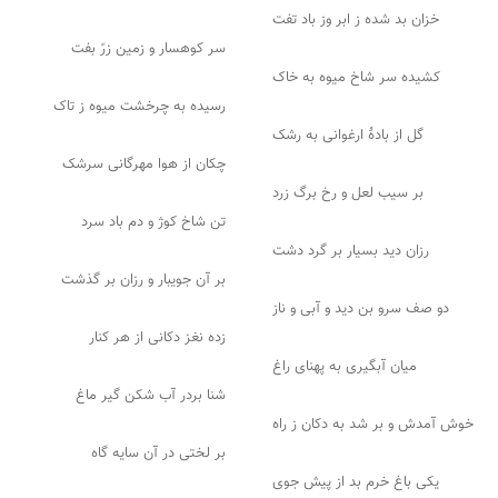
خزان بد شده ز ابر وز باد تفت
سر کوهسار و زمین زرّ بفت
کشیده سر شاخ میوه به خاک
رسیده به چرخشت میوه ز تاک
گل از بادهٔ ارغوانی به رشک
چکان از هوا مهرگانی سرشک
بر سیب لعل و رخ برگ زرد
تن شاخ کوژ و دم باد سرد
رزان دید بسیار بر گرد دشت
بر آن جویبار و رزان بر گذشت
دو صف سرو بن دید و آبی و ناز
زده نغز دکانی از هر کنار
میان آبگیری به پهنای راغ
شنا بردر آب شکن گیر ماغ
خوش آمدش و بر شد به دکان ز راه
بر لختی در آن سایه گاه
یکی باغ خرم بد از پیش جوی