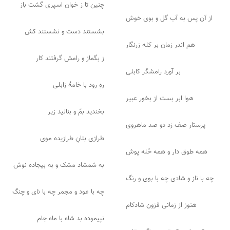
چنین تا ز خوان اسپری گشت باز
از آن پس به آب گل و بوی خوش
بشستند دست و نشستند کش
هم اندر زمان بر کله زرنگار
ز بگماز و رامش گرفتند کار
بر آورد رامشگر کابلی
رهِ رود با خامهٔ زابلی
هوا ابر بست از بخور عبیر
بخندید بمّ و بنالید زیر
پرستار صف زد دو صد ماهروی
طرازی بتانِ طرازیده موی
همه طوق دار و همه حُله پوش
به شمشاد مشک و به بیجاده نوش
چه با ناز و شادی چه با بوی و رنگ
چه با عود و مجمر چه با نای و چنگ
هنوز از زمانی فزون شادکام
نپیموده بد شاه با ماه جام