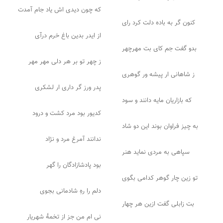
که چون دیدی اش یاد جام آمدت
کنون گر به باده دلت کرد رای
از ایدر بدین باغ خرم درآی
بدو گفت جم کای بت مهرچهر
ز چهر تو بر هر دلی مهر مهر
ز شاهانی ار پیشه ور گوهری
پدر ورز گر داری ار لشکری
که بازاریان مایه دانند و سود
کدیور بود مرد کشت و درود
به چیز فراوان بوند این دو شاد
ندانند آمرغ مرد و نژاد
سپاهی به مردی نماید هنر
بود پادشازادگان را گهر
تو زین چار گوهر کدامی بگوی
دلم را رهِ شادمانی بجوی
بت زابلی گفت ازین هر چهار
نی ام من جز از تخمهٔ شهریار