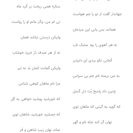
ستاره همی ریخت بر گرد ماه
جهاندار گفت ار تو را جم هواست
نی ام من، وگر مانم او را رواست
همانند بس یابی این مردمان
ولیکن درستی نباشد همان
نه هر آهوی را بود مشک ناب
نه از هر صدف دُرّ خیزد خوشاب
گمانی نکو بردی ای دلپذیر
ولیکن گمانت کمان بُد نه تیر
به من برمنه نام جم بی سپاس
مرا نام ماهان کوهی شناس
چنین داد پاسخ بُت دل گسل
که خورشید پوشید خواهی به گل
که گوید به گیتی که ماهان توی
که جمشید خورشید شاهان توی
نهان گر کند شاه نام و گهر
نماند نهان زیب شاهیّ و فَر