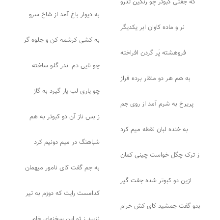
که جفتی کبوتر چو رنگین تذرو
به دیوار باغ آمد از شاخ سرو
نر و ماده کاوان ابر یکدیگر
به کشی کرشمه کن و جلوه گر
فروهشته پَر گردن افراخته
چو نایی دم اندر گلو ساخته
به هم هر دو منقار برده فراز
چو یاری لب یار گیرد به گاز
پریرخ به شرم آمد از روی جم
ز بس ناز آن دو کبوتر به هم
به خنده لبان نقطه میم کرد
شباهنگ در میم دونیم کرد
ز ترک چگل خواست چینی کمان
به جم گفت کای نامور میهمان
ازین دو کبوتر شده جفت گیر
کدامست رایت که دوزم به تیر
بدو گفت جمشید کای کش خرام
نزیبد ز تو این سخنهای خام