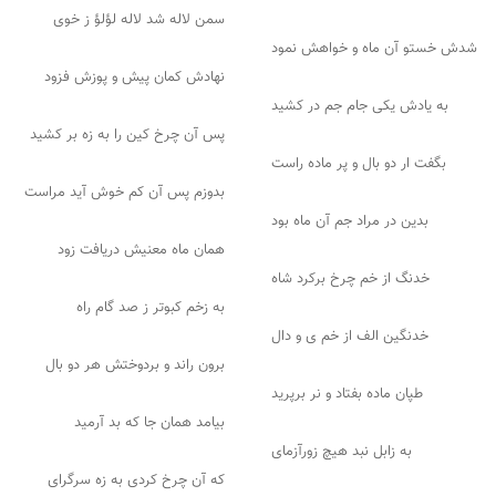
سمن لاله شد لاله لؤلؤ ز خوی
شدش خستو آن ماه و خواهش نمود
نهادش کمان پیش و پوزش فزود
به یادش یکی جام جم در کشید
پس آن چرخ کین را به زه بر کشید
بگفت ار دو بال و پر ماده راست
بدوزم پس آن کم خوش آید مراست
بدین در مراد جم آن ماه بود
همان ماه معنیش دریافت زود
خدنگ از خم چرخ برکرد شاه
به زخم کبوتر ز صد گام راه
خدنگین الف از خم ی و دال
برون راند و بردوختش هر دو بال
طپان ماده بفتاد و نر برپرید
بیامد همان جا که بد آرمید
به زابل نبد هیچ زورآزمای
که آن چرخ کردی به زه سرگرای