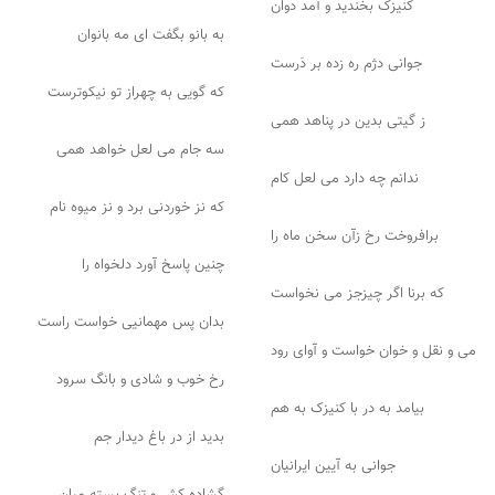
کنیزک بخندید و آمد دوان
به بانو بگفت ای مه بانوان
جوانی دژم ره زده بر دَرست
که گویی به چهراز تو نیکوترست
ز گیتی بدین در پناهد همی
سه جام می لعل خواهد همی
ندانم چه دارد می لعل کام
که نز خوردنی برد و نز میوه نام
برافروخت رخ زآن سخن ماه را
چنین پاسخ آورد دلخواه را
که برنا اگر چیزجز می نخواست
بدان پس مهمانیی خواست راست
می و نقل و خوان خواست و آوای رود
رخ خوب و شادی و بانگ سرود
بیامد به در با کنیزک به هم
بدید از در باغ دیدار جم
جوانی به آیین ایرانیان