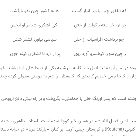
که فغفور چین با وی انباز گشت همه کشور چین بدو بازگشت
چو آن خواسته برگرفت از ختن کی لشکری شد بر او انجمن
چو برداشت افراسیاب از ختن سپاهی بیاورد لشکر شکن
ز چین سوی کیخسرو آورد روی پر از درد با لشکری کینه جوی
 بوده در نمی آورده لذا اصل باید کلمه ای شبیه یکی از ضبط های فوق باشد. 
 و کوجا برمی خوریم گردیزی که کورستان را هم به درستی معرفی کرده چند بار 
ته است که پسر اورنگ خان با جماعتی… بگریخت و بر راه بیش بالغ ارویحی یا س
رشید الدین فضل الله هم در همین خبر کوچا آمده است. استاد مظاهری نوشته
افراسیاب لقب می گیرد. بعد افزوده است که سون هدین در جنوب کچای کنونی (Koutcha) و گورستان چی