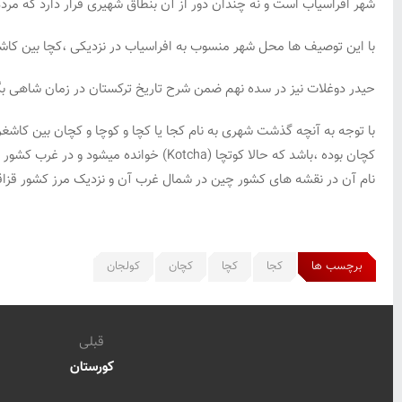
شهر افراسیاب است و نه چندان دور از آن بنطاق شهیری قرار دارد که مرد
با این توصیف ها محل شهر منسوب به افراسیاب در نزدیکی ،کچا بین کاشغر 
حیدر دوغلات نیز در سده نهم ضمن شرح تاریخ ترکستان در زمان شاهی بگ
با توجه به آنچه گذشت شهری به نام کجا یا کچا و کوچا و کچان بین کاشغر
کچان بوده ،باشد که حالا کوتچا (otcha
نام آن در نقشه های کشور چین در شمال غرب آن و نزدیک مرز کشور قزاقست
برچسب ها
کجا
کچا
کچان
کولجان
قبلی
کورستان