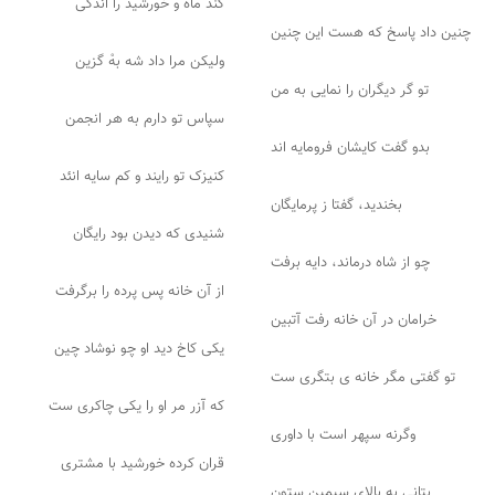
کند ماه و خورشید را اندکی
چنین داد پاسخ که هست این چنین
ولیکن مرا داد شه بهْ گزین
تو گر دیگران را نمایی به من
سپاس تو دارم به هر انجمن
بدو گفت کایشان فرومایه اند
کنیزک تو رایند و کم سایه انئد
بخندید، گفتا ز پرمایگان
شنیدی که دیدن بود رایگان
چو از شاه درماند، دایه برفت
از آن خانه پس پرده را برگرفت
خرامان در آن خانه رفت آتبین
یکی کاخ دید او چو نوشاد چین
تو گفتی مگر خانه ی بتگری ست
که آزر مر او را یکی چاکری ست
وگرنه سپهر است با داوری
قران کرده خورشید با مشتری
بتانی به بالای سیمین ستون