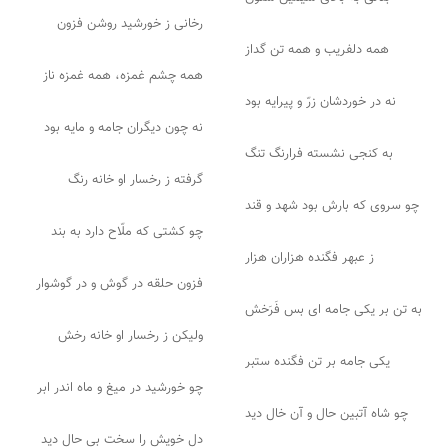
رخانی ز خورشید روشن فزون
همه دلفریب و همه تن گداز
همه چشم غمزه، همه غمزه ناز
نه در خوردشان زرّ و پیرایه بود
نه چون دیگران جامه و مایه بود
به کنجی نشسته فرارنگ تنگ
گرفته ز رخسار او خانه رنگ
چو سروی که بارش بود شهد و قند
چو کشتی که ملّاح دارد به بند
ز عبهر فگنده هزاران هزار
فزون حلقه در گوش و در گوشوار
به تن بر یکی جامه ای بس فَرَخش
ولیکن ز رخسار او خانه رخش
یکی جامه بر تن فگنده ستبر
چو خورشید در میغ و ماه اندر ابر
چو شاه آتبین حال و آن خال دید
دل خویش را سخت بی حال دید