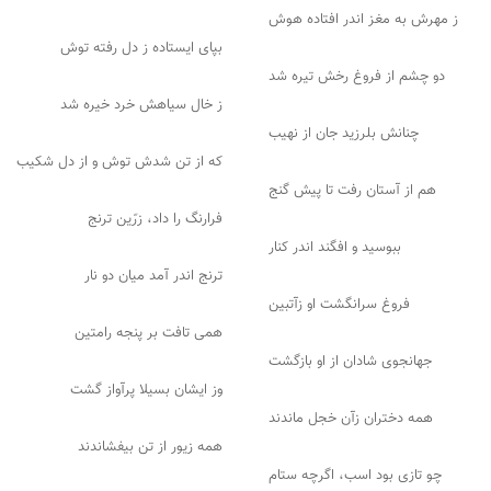
ز مهرش به مغز اندر افتاده هوش
بپای ایستاده ز دل رفته توش
دو چشم از فروغ رخش تیره شد
ز خال سیاهش خرد خیره شد
چنانش بلرزید جان از نهیب
که از تن شدش توش و از دل شکیب
هم از آستان رفت تا پیش گنج
فرارنگ را داد، زرّین ترنج
ببوسید و افگند اندر کنار
ترنج اندر آمد میان دو نار
فروغ سرانگشت او زآتبین
همی تافت بر پنجه رامتین
جهانجوی شادان از او بازگشت
وز ایشان بسیلا پرآواز گشت
همه دختران زآن خجل ماندند
همه زیور از تن بیفشاندند
چو تازی بود اسب، اگرچه ستام