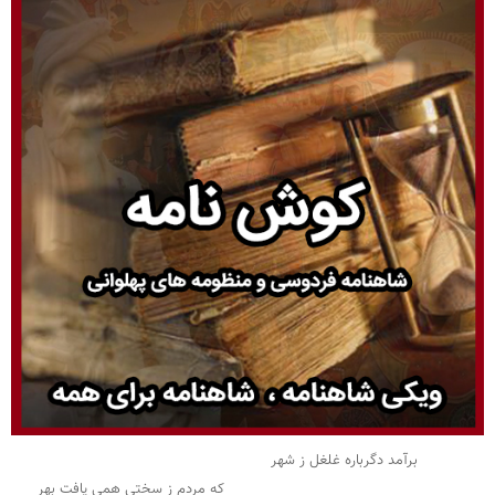
برآمد دگرباره غلغل ز شهر
که مردم ز سختی همی یافت بهر