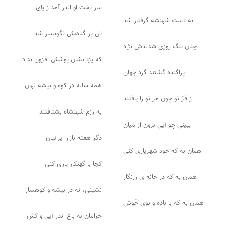
سر تخت او اندر آمد ز پای
به دست شهنشه گرفتار شد
تن پر گناهش نگونسار شد
چنان تنگ روزی شدندش نژاد
که یزدانشان پوشش افزون نداد
پراگنده گشتند گرد جهان
همه ساله در کوه و بیشه نهان
ز فرّ تو چون مر تو را یافتند
به رزم شهنشاه بشتافتند
ببینی چو آیی برون از میان
دگر هفته بازار ایرانیان
همان به که خود شهریاری کنی
کجا با گهنکار یاری کنی
همان به که در خانه ی زرنگار
نشینی، نه در بیشه و کوهسار
همان به که با باده و بوی خَوش
خرامان به باغ اندر آیی و کش